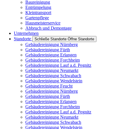
Baureinigung
Entrümpelung
Kleintransport
Gartenpflege
Hausmeisterservice
Abbruch und Demontage
Unternehmen
Standorte
Schließe Standorte
Öffne Standorte
Gebäudereinigung Nürnberg
Gebäudereinigung Fürth
Gebäudereinigung Erlangen
Gebäudereinigung Forchheim
Gebäudereinigung Lauf a.d. Pegnitz
Gebäudereinigung Neumarkt
Gebäudereinigung Schwabach
Gebäudereinigung Wendelstein
Gebäudereinigung Feucht
Gebäudereinigung Nürnberg
Gebäudereinigung Fürth
Gebäudereinigung Erlangen
Gebäudereinigung Forchheim
Gebäudereinigung Lauf a.d. Pegnitz
Gebäudereinigung Neumarkt
Gebäudereinigung Schwabach
Gebäudereinigung Wendelstein