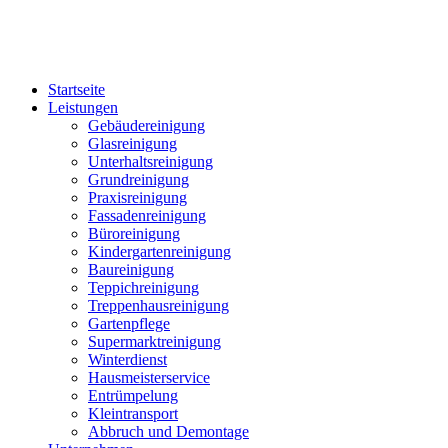
Startseite
Leistungen
Gebäudereinigung
Glasreinigung
Unterhaltsreinigung
Grundreinigung
Praxisreinigung
Fassadenreinigung
Büroreinigung
Kindergartenreinigung
Baureinigung
Teppichreinigung
Treppenhausreinigung
Gartenpflege
Supermarktreinigung
Winterdienst
Hausmeisterservice
Entrümpelung
Kleintransport
Abbruch und Demontage