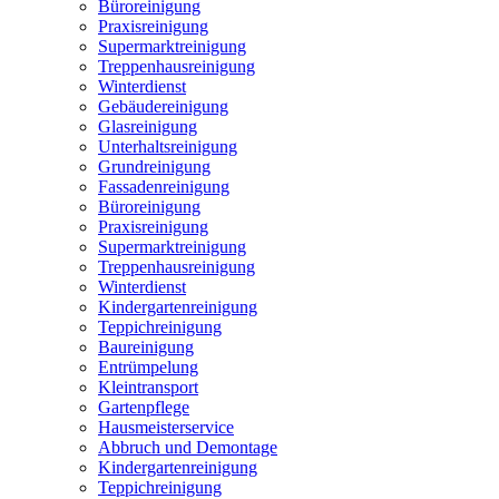
Büroreinigung
Praxisreinigung
Supermarktreinigung
Treppenhausreinigung
Winterdienst
Gebäudereinigung
Glasreinigung
Unterhaltsreinigung
Grundreinigung
Fassadenreinigung
Büroreinigung
Praxisreinigung
Supermarktreinigung
Treppenhausreinigung
Winterdienst
Kindergartenreinigung
Teppichreinigung
Baureinigung
Entrümpelung
Kleintransport
Gartenpflege
Hausmeisterservice
Abbruch und Demontage
Kindergartenreinigung
Teppichreinigung