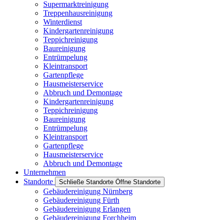
Supermarktreinigung
Treppenhausreinigung
Winterdienst
Kindergartenreinigung
Teppichreinigung
Baureinigung
Entrümpelung
Kleintransport
Gartenpflege
Hausmeisterservice
Abbruch und Demontage
Kindergartenreinigung
Teppichreinigung
Baureinigung
Entrümpelung
Kleintransport
Gartenpflege
Hausmeisterservice
Abbruch und Demontage
Unternehmen
Standorte
Schließe Standorte
Öffne Standorte
Gebäudereinigung Nürnberg
Gebäudereinigung Fürth
Gebäudereinigung Erlangen
Gebäudereinigung Forchheim