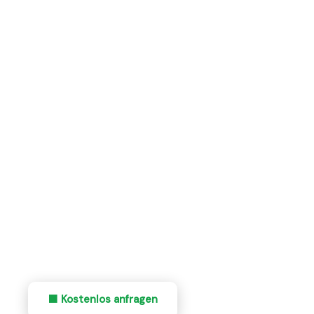
🏡 BOKMA DIENSTLEISTUNGEN GMBH
Pension
Reinigung Nürnberg
Professionelle Pensionsreinigung in Nürnberg für
Pensionen, Gästehäuser und B&Bs. Sauberkeit die
Gäste begeistert — Bokma Dienstleistungen
GmbH.
Flexibel nach Belegung
Check-in Reinigung
Günstige Preise
Zuverlässig & pünktlich
🟧 Kostenlos anfragen