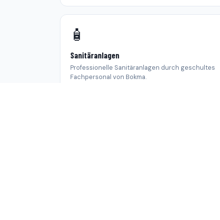
🧴
Sanitäranlagen
Professionelle Sanitäranlagen durch geschultes
Fachpersonal von Bokma.
WARUM BOKMA?
Ihre Vorteile mit
Bo
Als zertifizierter Meisterbetrieb bringen wir Erf