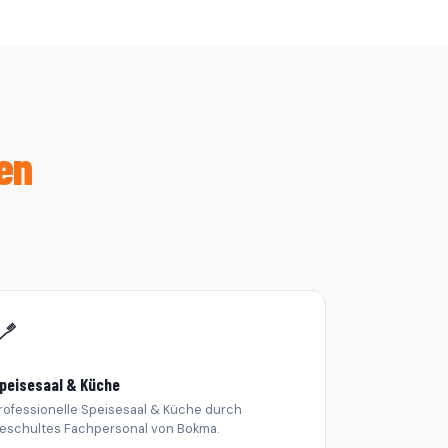
en
🪥
peisesaal & Küche
rofessionelle Speisesaal & Küche durch
eschultes Fachpersonal von Bokma.