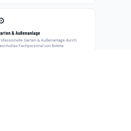
⚙️
arten & Außenanlage
rofessionelle Garten & Außenanlage durch
eschultes Fachpersonal von Bokma.
en