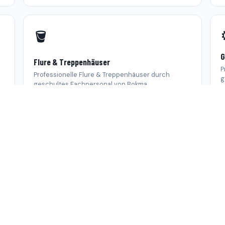
🪣
G
Flure & Treppenhäuser
P
Professionelle Flure & Treppenhäuser durch
g
geschultes Fachpersonal von Bokma.
kma
Zahlen die
für sich sprech
ahrung, Qualität und