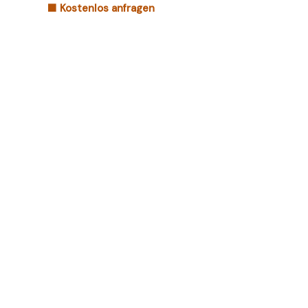
🟧 Kostenlos anfragen
Leistungen ansehen ↓