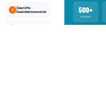
500+
Geprüfte
✓
Desinfektionsmittel
Kunden
Außerhalb
✓
Praxiszeiten
98%
Zufriedenheit
Dokumentation
✓
inklusive
„Bokma reinigt uns
seit Jahren — imme
Meisterbetrieb seit
pünktlich, immer sa
✓
1996
Kunde aus Nürnber
Faire &
✓
transparente
Preise
Fester