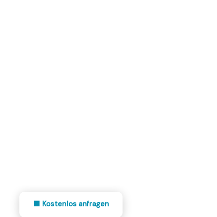
🦷 BOKMA DIENSTLEISTUNGEN GMBH
Zahnarzt
Reinigung Nürnberg
Professionelle Zahnarztpraxis Reinigung in
Nürnberg nach RKI-Richtlinien. Desinfektion und
Hygiene für Behandlungsräume und Wartezimmer
— Bokma Dienstleistungen GmbH.
RKI-Richtlinien
Geprüfte Desinfektionsmittel
Außerhalb Praxiszeiten
Dokumentation inklusive
🟧 Kostenlos anfragen