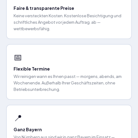
Faire & transparente Preise
Keine versteckten Kosten. Kostenlose Besichtigung und
schriftliches Angebot vor jedem Auftrag. ab —
wettbewerbsfähig.
📅
Flexible Termine
Wir reinigen wann es Ihnen passt — morgens, abends, am
Wochenende. Außerhalb Ihrer Geschäftszeiten, ohne
Betriebsunterbrechung.
📍
Ganz Bayern
Von Nürnberg aus sind wir in ganz Bayern im Einsatz —