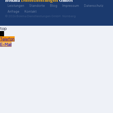
Bokma
Dienstleistungen
GmbH
Leistungen
Standorte
Blog
Impressum
Datenschutz
Anfrage
Kontakt
© 2026 Bokma Dienstleistungen GmbH · Nürnberg
top
→
Telefon
E-Mail