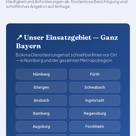
Häufigkeit und Anforderungen ab. Kostenlose Besichtigung und
schriftliches Angebot auf Anfrage.
📍 Unser Einsatzgebiet — Ganz
Bayern
Bokma Dienstleistungen ist schnell bei Ihnen vor Ort
— in Nürnberg und der gesamten Metropolregion.
Nürnberg
Fürth
Erlangen
Schwabach
Ansbach
Ingolstadt
Bamberg
Regensburg
Augsburg
Forchheim