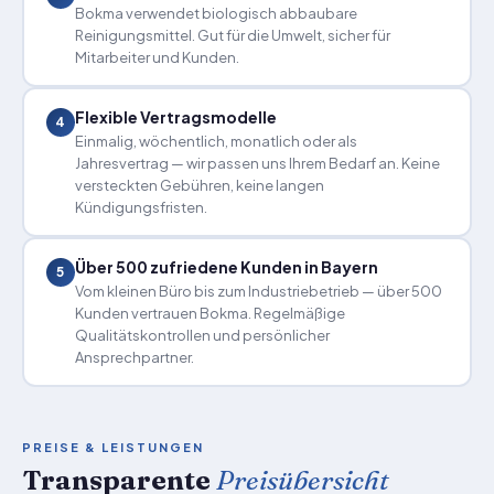
Bokma verwendet biologisch abbaubare
Reinigungsmittel. Gut für die Umwelt, sicher für
Mitarbeiter und Kunden.
Flexible Vertragsmodelle
4
Einmalig, wöchentlich, monatlich oder als
Jahresvertrag — wir passen uns Ihrem Bedarf an. Keine
versteckten Gebühren, keine langen
Kündigungsfristen.
Über 500 zufriedene Kunden in Bayern
5
Vom kleinen Büro bis zum Industriebetrieb — über 500
Kunden vertrauen Bokma. Regelmäßige
Qualitätskontrollen und persönlicher
Ansprechpartner.
PREISE & LEISTUNGEN
Transparente
Preisübersicht