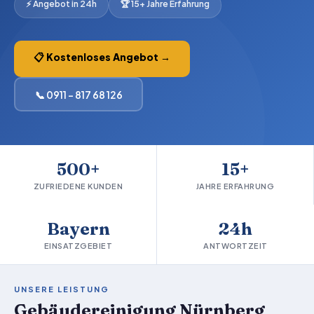
⚡ Angebot in 24h
🏆 15+ Jahre Erfahrung
📋 Kostenloses Angebot →
📞 0911 – 817 68 126
500+
15+
ZUFRIEDENE KUNDEN
JAHRE ERFAHRUNG
Bayern
24h
EINSATZGEBIET
ANTWORTZEIT
UNSERE LEISTUNG
Gebäudereinigung Nürnberg