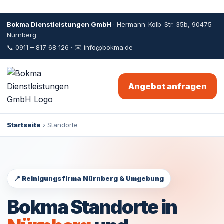
Bokma Dienstleistungen GmbH
· Hermann-Kolb-Str. 35b, 90475
Nürnberg
📞
0911 – 817 68 126
· ✉️
info@bokma.de
Angebot anfragen
Startseite
› Standorte
📍 Reinigungsfirma Nürnberg & Umgebung
Bokma Standorte in