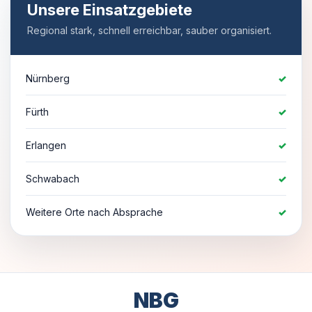
Unsere Einsatzgebiete
Regional stark, schnell erreichbar, sauber organisiert.
Nürnberg
✓
Fürth
✓
Erlangen
✓
Schwabach
✓
Weitere Orte nach Absprache
✓
NBG