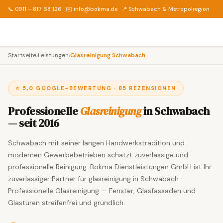
📞 0911 – 817 68 126
✉️ info@bokma.de
📍 Schwabach & Metropolregion
Startseite
›
Leistungen
›
Glasreinigung Schwabach
⭐ 5,0 GOOGLE-BEWERTUNG · 85 REZENSIONEN
Professionelle
Glasreinigung
in Schwabach
— seit 2016
Schwabach mit seiner langen Handwerkstradition und
modernen Gewerbebetrieben schätzt zuverlässige und
professionelle Reinigung. Bokma Dienstleistungen GmbH ist Ihr
zuverlässiger Partner für glasreinigung in Schwabach —
Professionelle Glasreinigung — Fenster, Glasfassaden und
Glastüren streifenfrei und gründlich.