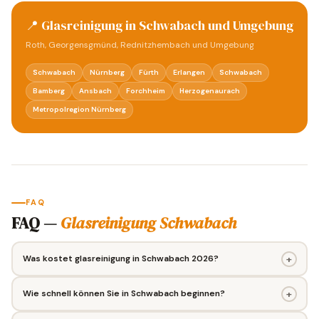
📍 Glasreinigung in Schwabach und Umgebung
Roth, Georgensgmünd, Rednitzhembach und Umgebung
Schwabach
Nürnberg
Fürth
Erlangen
Schwabach
Bamberg
Ansbach
Forchheim
Herzogenaurach
Metropolregion Nürnberg
FAQ
FAQ —
Glasreinigung Schwabach
+
Was kostet glasreinigung in Schwabach 2026?
+
Wie schnell können Sie in Schwabach beginnen?