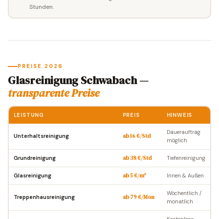
Stunden.
PREISE 2026
Glasreinigung Schwabach —
transparente Preise
LEISTUNG
PREIS
HINWEIS
Dauerauftrag
Unterhaltsreinigung
ab 16 €/Std
möglich
Grundreinigung
ab 38 €/Std
Tiefenreinigung
Glasreinigung
ab 5 €/m²
Innen & Außen
Wöchentlich /
Treppenhausreinigung
ab 79 €/Mon
monatlich
Kostenlose