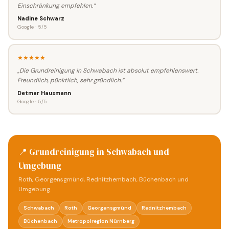
Einschränkung empfehlen.“
Nadine Schwarz
Google · 5/5
★★★★★
„Die Grundreinigung in Schwabach ist absolut empfehlenswert.
Freundlich, pünktlich, sehr gründlich.“
Detmar Hausmann
Google · 5/5
📍 Grundreinigung in Schwabach und
Umgebung
Roth, Georgensgmünd, Rednitzhembach, Büchenbach und
Umgebung
Schwabach
Roth
Georgensgmünd
Rednitzhembach
Büchenbach
Metropolregion Nürnberg