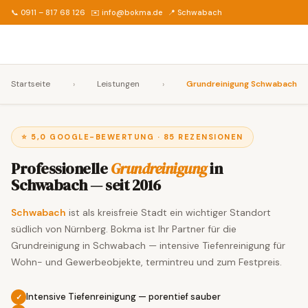
📞 0911 – 817 68 126
✉️ info@bokma.de
📍 Schwabach
Startseite
›
Leistungen
›
Grundreinigung Schwabach
⭐ 5,0 GOOGLE-BEWERTUNG · 85 REZENSIONEN
Professionelle
Grundreinigung
in
Schwabach — seit 2016
Schwabach
ist als kreisfreie Stadt ein wichtiger Standort
südlich von Nürnberg. Bokma ist Ihr Partner für die
Grundreinigung in Schwabach — intensive Tiefenreinigung für
Wohn- und Gewerbeobjekte, termintreu und zum Festpreis.
Intensive Tiefenreinigung — porentief sauber