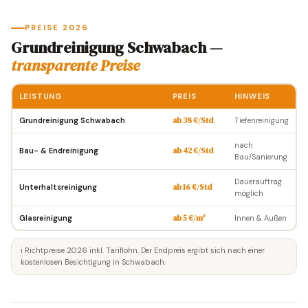
PREISE 2026
Grundreinigung Schwabach —
transparente Preise
LEISTUNG
PREIS
HINWEIS
Grundreinigung Schwabach
ab 38 €/Std
Tiefenreinigung
nach
Bau- & Endreinigung
ab 42 €/Std
Bau/Sanierung
Dauerauftrag
Unterhaltsreinigung
ab 16 €/Std
möglich
Glasreinigung
ab 5 €/m²
Innen & Außen
ℹ️ Richtpreise 2026 inkl. Tariflohn. Der Endpreis ergibt sich nach einer
kostenlosen Besichtigung in Schwabach.