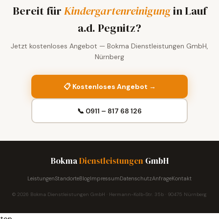
Bereit für
Kindergartenreinigung
in Lauf
a.d. Pegnitz?
Jetzt kostenloses Angebot — Bokma Dienstleistungen GmbH,
Nürnberg
📋 Kostenloses Angebot →
📞 0911 – 817 68 126
Bokma
Dienstleistungen
GmbH
Leistungen
Standorte
Blog
Impressum
Datenschutz
Anfrage
Kontakt
© 2026 Bokma Dienstleistungen GmbH · Hermann-Kolb-Str. 35b · 90475 Nürnberg