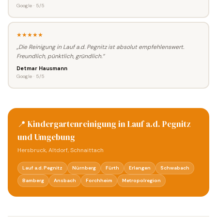
Google · 5/5
★★★★★
„Die Reinigung in Lauf a.d. Pegnitz ist absolut empfehlenswert.
Freundlich, pünktlich, gründlich.“
Detmar Hausmann
Google · 5/5
📍 Kindergartenreinigung in Lauf a.d. Pegnitz
und Umgebung
Hersbruck, Altdorf, Schnaittach
Lauf a.d. Pegnitz
Nürnberg
Fürth
Erlangen
Schwabach
Bamberg
Ansbach
Forchheim
Metropolregion