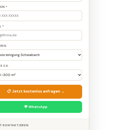
ON *
L *
TUNG
E CA.
📋 Jetzt kostenlos anfragen →
💬 WhatsApp
T KONTAKTIEREN