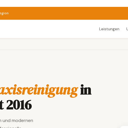
egion
Leistungen
axisreinigung
in
 2016
on und modernen