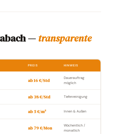
wabach —
transparente
PREIS
HINWEIS
Dauerauftrag
ab 16 €/Std
möglich
ab 38 €/Std
Tiefenreinigung
ab 5 €/m²
Innen & Außen
Wöchentlich /
ab 79 €/Mon
monatlich