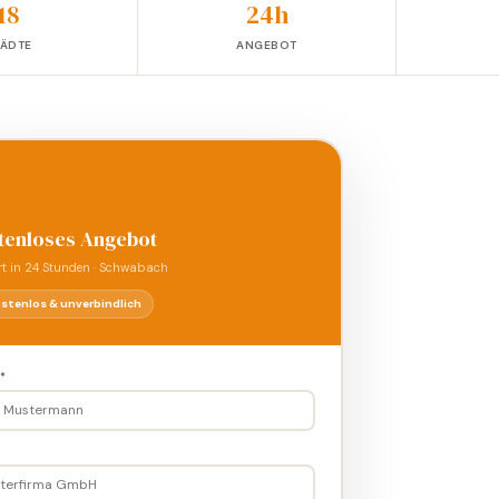
18
24h
TÄDTE
ANGEBOT
tenloses Angebot
t in 24 Stunden · Schwabach
stenlos & unverbindlich
*