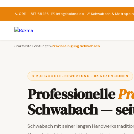
📞 0911 – 817 68 126
✉️ info@bokma.de
📍 Schwabach & Metropolr
Startseite
›
Leistungen
›
Praxisreinigung Schwabach
⭐ 5,0 GOOGLE-BEWERTUNG · 85 REZENSIONEN
Professionelle
Pr
Schwabach — seit
Schwabach mit seiner langen Handwerkstraditi