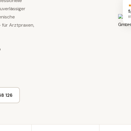
essionelle
uverlässiger
5
enische
8
 für Arztpraxen,
n
68 126