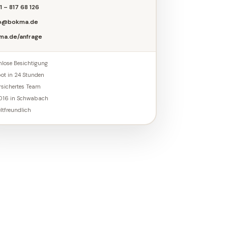
1 – 817 68 126
fo@bokma.de
kma.de/anfrage
nlose Besichtigung
ot in 24 Stunden
ersichertes Team
2016 in Schwabach
tfreundlich