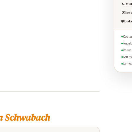
📞 091
✉️ in
🌐 bo
Koste
Angeb
Vollv
Seit 
Umwel
n Schwabach