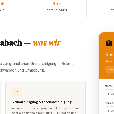
 ★
85+
LE
REZENSIONEN
S
wabach —
was wir
🏥
Kos
Antwor
is zur gründlichen Grundreinigung — Bokma
✅ Ko
 Schwabach und Umgebung.
NAME 
✨
Grundreinigung & Intensivreinigung
FIRMA
Intensive Tiefenreinigung nach Umzug, Umbau
oder als saisonale Reinigung — gründlich und