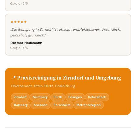
Google · 5/5
★★★★★
„Die Reinigung in Zirndorf ist absolut empfehlenswert. Freundlich,
pünktlich, gründlich.“
Detmar Hausmann
Google · 5/5
📍 Praxisreinigung in Zirndorf und Umgebung
Oberasbach, Stein, Fürth, Cadolzburg
Zirndorf
Nürnberg
Fürth
Erlangen
Schwabach
Bamberg
Ansbach
Forchheim
Metropolregion