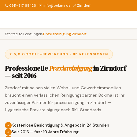
📞 0911–817 68 126
✉️ info@bokma.de
📍 Zirndorf
Startseite
›
Leistungen
›
Praxisreinigung Zirndorf
⭐ 5,0 GOOGLE-BEWERTUNG · 85 REZENSIONEN
Professionelle
Praxisreinigung
in Zirndorf
— seit 2016
Zirndorf mit seinen vielen Wohn- und Gewerbeimmobilien
braucht einen verlässlichen Reinigungspartner. Bokma ist Ihr
zuverlässiger Partner für praxisreinigung in Zirndorf —
Hygienische Praxisreinigung nach RKI-Standards.
Kostenlose Besichtigung & Angebot in 24 Stunden
Seit 2016 — fast 10 Jahre Erfahrung