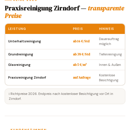
Praxisreinigung Zirndorf —
transparente
Preise
LEISTUNG
PREIS
HINWEIS
Dauerauftrag
Unterhaltsreinigung
ab 16 €/Std
möglich
Grundreinigung
ab 38 €/Std
Tiefenreinigung
Glasreinigung
ab 5 €/m²
Innen & Außen
Kostenlose
Praxisreinigung Zirndorf
auf Anfrage
Besichtigung
ℹ️ Richtpreise 2026. Endpreis nach kostenloser Besichtigung vor Ort in
Zirndorf.