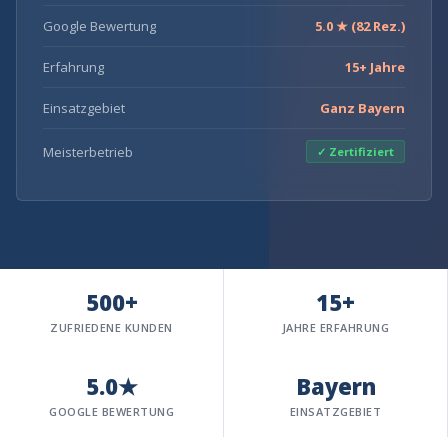
Google Bewertung
5.0 ★ (82 Rez.)
Erfahrung
15+ Jahre
Einsatzgebiet
Ganz Bayern
Meisterbetrieb
✓ Zertifiziert
500+
15+
ZUFRIEDENE KUNDEN
JAHRE ERFAHRUNG
5.0★
Bayern
GOOGLE BEWERTUNG
EINSATZGEBIET