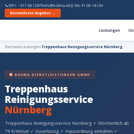
✉️
📞
0911 – 817 68 126
info@bokma.de
⏰ Mo–Fr 08–18 Uhr
Kostenloses Angebot →
Leistungen
Un
Startseite
›
Leistungen
›
Treppenhaus Reinigungsservice Nürnberg
🏢 BOKMA DIENSTLEISTUNGEN GMBH
Treppenhaus
Reinigungsservice
Nürnberg
Treppenhaus Reinigungsservice Nürnberg ✓ Wöchentlich ab
79 €/Monat ✓ Zuverlässig ✓ Hausordnung einhalten ✓