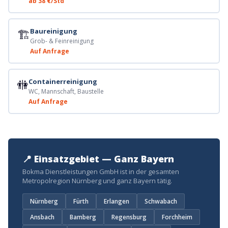
ab 38 €/Std
🏗️
Baureinigung
Grob- & Feinreinigung
Auf Anfrage
🚻
Containerreinigung
WC, Mannschaft, Baustelle
Auf Anfrage
📍 Einsatzgebiet — Ganz Bayern
Bokma Dienstleistungen GmbH ist in der gesamten
Metropolregion Nürnberg und ganz Bayern tätig.
Nürnberg
Fürth
Erlangen
Schwabach
Ansbach
Bamberg
Regensburg
Forchheim