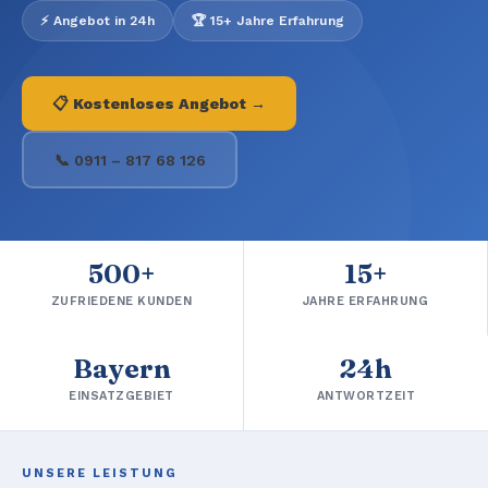
⚡ Angebot in 24h
🏆 15+ Jahre Erfahrung
📋 Kostenloses Angebot →
📞 0911 – 817 68 126
500+
15+
ZUFRIEDENE KUNDEN
JAHRE ERFAHRUNG
Bayern
24h
EINSATZGEBIET
ANTWORTZEIT
UNSERE LEISTUNG