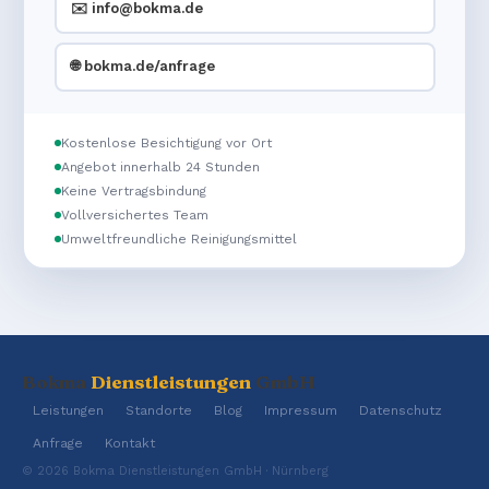
✉️ info@bokma.de
🌐 bokma.de/anfrage
Kostenlose Besichtigung vor Ort
Angebot innerhalb 24 Stunden
Keine Vertragsbindung
Vollversichertes Team
Umweltfreundliche Reinigungsmittel
Bokma
Dienstleistungen
GmbH
Leistungen
Standorte
Blog
Impressum
Datenschutz
Anfrage
Kontakt
© 2026 Bokma Dienstleistungen GmbH · Nürnberg