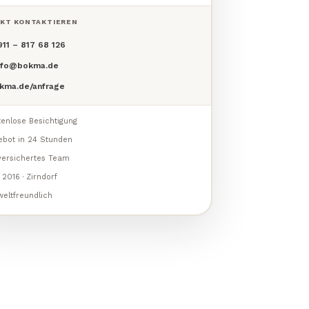
EKT KONTAKTIEREN
911 – 817 68 126
nfo@bokma.de
okma.de/anfrage
enlose Besichtigung
ebot in 24 Stunden
lversichertes Team
 2016 · Zirndorf
eltfreundlich