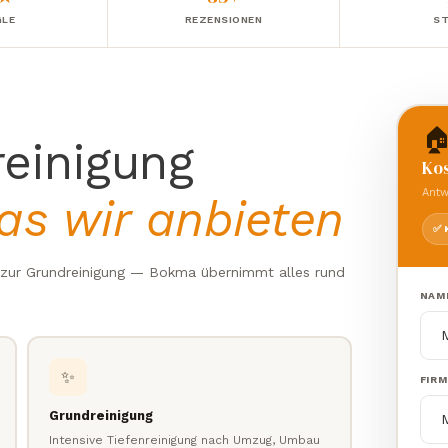
LE
REZENSIONEN
ST

einigung
Kos
Antw
as wir anbieten
✅ 
s zur Grundreinigung — Bokma übernimmt alles rund
NAM
✨
FIR
Grundreinigung
Intensive Tiefenreinigung nach Umzug, Umbau