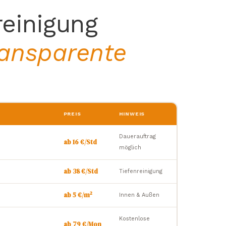
einigung
ransparente
PREIS
HINWEIS
Dauerauftrag
ab 16 €/Std
möglich
ab 38 €/Std
Tiefenreinigung
ab 5 €/m²
Innen & Außen
Kostenlose
ab 79 €/Mon