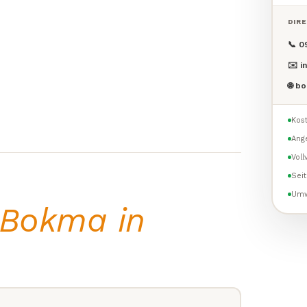
DIR
📞 0
✉️ i
🌐 b
Kost
Ang
Vol
Seit
Umw
Bokma in