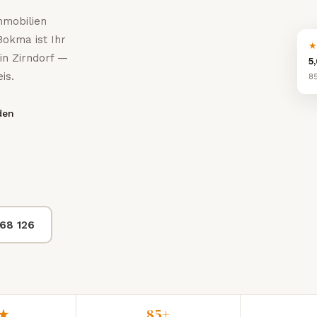
mmobilien
Bokma ist Ihr
★
in Zirndorf —
5
is.
8
den
 68 126
0★
85+