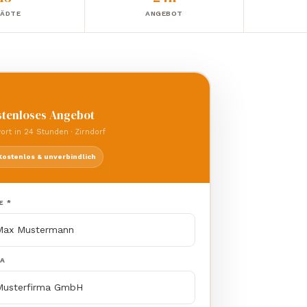
ÄDTE
ANGEBOT

tenloses Angebot
ort in 24 Stunden · Zirndorf
Kostenlos & unverbindlich
E *
MA