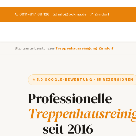
📞 0911–817 68 126
✉️ info@bokma.de
📍 Zirndorf
Startseite
›
Leistungen
›
Treppenhausreinigung Zirndorf
⭐ 5,0 GOOGLE-BEWERTUNG · 85 REZENSIONEN
Professionelle
Treppenhausreini
— seit 2016