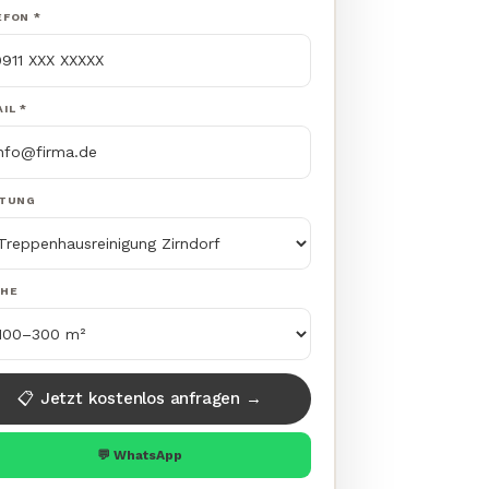
EFON *
IL *
STUNG
CHE
📋 Jetzt kostenlos anfragen →
💬 WhatsApp