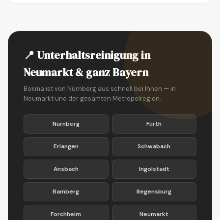
📍 Unterhaltsreinigung in
Neumarkt & ganz Bayern
Bokma ist von Nürnberg aus schnell bei Ihnen — in
Neumarkt und der gesamten Metropolregion.
Nürnberg
Fürth
Erlangen
Schwabach
Ansbach
Ingolstadt
Bamberg
Regensburg
Forchheim
Neumarkt