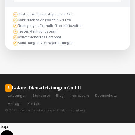
Kostenlose Besichtigung vor Ort
✓
Schriftliches Angebot in 24 Std.
✓
Reinigung außerhalb Geschäftszeiten
✓
Festes Reinigungsteam
✓
Vollversichertes Personal
✓
Keine langen Vertragsbindungen
✓
Bokma Dienstleistungen GmbH
B
Leistungen
Standorte
Blog
Impressum
Datenschutz
Anfrage
Kontakt
© 2026 Bokma Dienstleistungen GmbH · Nürnberg
top