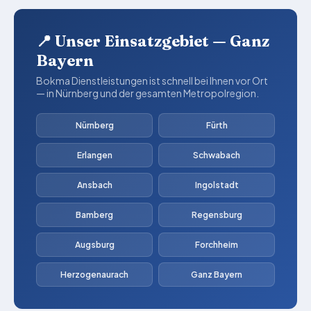
📍 Unser Einsatzgebiet — Ganz
Bayern
Bokma Dienstleistungen ist schnell bei Ihnen vor Ort
— in Nürnberg und der gesamten Metropolregion.
Nürnberg
Fürth
Erlangen
Schwabach
Ansbach
Ingolstadt
Bamberg
Regensburg
Augsburg
Forchheim
Herzogenaurach
Ganz Bayern