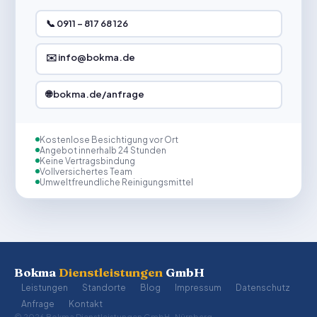
📞 0911 – 817 68 126
✉️ info@bokma.de
🌐 bokma.de/anfrage
Kostenlose Besichtigung vor Ort
Angebot innerhalb 24 Stunden
Keine Vertragsbindung
Vollversichertes Team
Umweltfreundliche Reinigungsmittel
Bokma
Dienstleistungen
GmbH
Leistungen
Standorte
Blog
Impressum
Datenschutz
Anfrage
Kontakt
© 2026 Bokma Dienstleistungen GmbH · Nürnberg