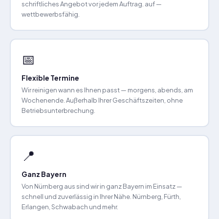
schriftliches Angebot vor jedem Auftrag. auf —
wettbewerbsfähig.
📅
Flexible Termine
Wir reinigen wann es Ihnen passt — morgens, abends, am
Wochenende. Außerhalb Ihrer Geschäftszeiten, ohne
Betriebsunterbrechung.
📍
Ganz Bayern
Von Nürnberg aus sind wir in ganz Bayern im Einsatz —
schnell und zuverlässig in Ihrer Nähe. Nürnberg, Fürth,
Erlangen, Schwabach und mehr.