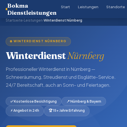
Bokma
Start
Leistungen
Standorte
Dienstleistungen
Startseite
›
Leistungen
›
Winterdienst Nürnberg
❄️ WINTERDIENST NÜRNBERG
Winterdienst
Nürnberg
Professioneller Winterdienst in Nürnberg —
Schneeräumung, Streudienst und Eisglätte-Service.
24/7 Bereitschaft, auch an Sonn- und Feiertagen.
✅ Kostenlose Besichtigung
📍 Nürnberg & Bayern
⚡ Angebot in 24h
🏆 15+ Jahre Erfahrung