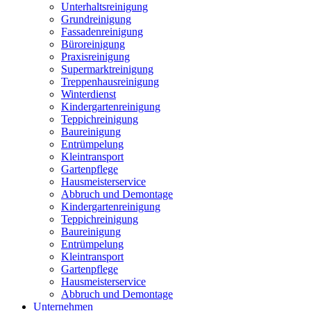
Unterhaltsreinigung
Grundreinigung
Fassadenreinigung
Büroreinigung
Praxisreinigung
Supermarktreinigung
Treppenhausreinigung
Winterdienst
Kindergartenreinigung
Teppichreinigung
Baureinigung
Entrümpelung
Kleintransport
Gartenpflege
Hausmeisterservice
Abbruch und Demontage
Kindergartenreinigung
Teppichreinigung
Baureinigung
Entrümpelung
Kleintransport
Gartenpflege
Hausmeisterservice
Abbruch und Demontage
Unternehmen