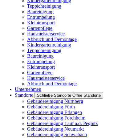
Kindergartenreinigung
Teppichreinigung
Baureinigung
Entrümpelung
Kleintransport
Gartenpflege
Hausmeisterservice
Abbruch und Demontage
Kindergartenreinigung
Teppichreinigung
Baureinigung
Entrümpelung
Kleintransport
Gartenpflege
Hausmeisterservice
Abbruch und Demontage
Unternehmen
Standorte
Schließe Standorte
Öffne Standorte
Gebäudereinigung Nürnberg
Gebäudereinigung Fürth
Gebäudereinigung Erlangen
Gebäudereinigung Forchheim
Gebäudereinigung Lauf a.d. Pegnitz
Gebäudereinigung Neumarkt
Gebäudereinigung Schwabach