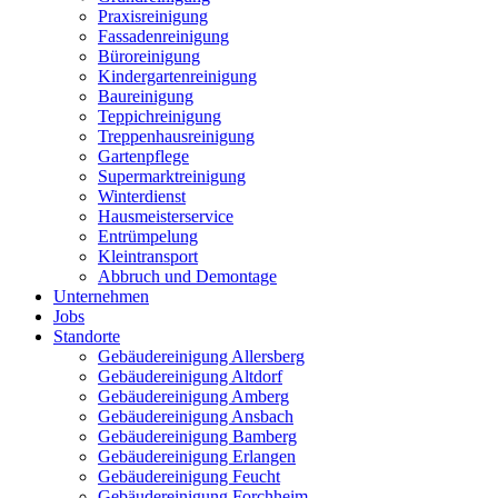
Praxisreinigung
Fassadenreinigung
Büroreinigung
Kindergartenreinigung
Baureinigung
Teppichreinigung
Treppenhausreinigung
Gartenpflege
Supermarktreinigung
Winterdienst
Hausmeisterservice
Entrümpelung
Kleintransport
Abbruch und Demontage
Unternehmen
Jobs
Standorte
Gebäudereinigung Allersberg
Gebäudereinigung Altdorf
Gebäudereinigung Amberg
Gebäudereinigung Ansbach
Gebäudereinigung Bamberg
Gebäudereinigung Erlangen
Gebäudereinigung Feucht
Gebäudereinigung Forchheim