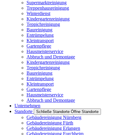
Supermarktreinigung
Treppenhausreinigung
Winterdienst
Kindergartenreinigung
Teppichreinigung
Baureinigung
Entrümpelung
Kleintransport
Gartenpflege
Hausmeisterservice
Abbruch und Demontage
Kindergartenreinigung
Teppichreinigung
Baureinigung
Entrümpelung
Kleintransport
Gartenpflege
Hausmeisterservice
Abbruch und Demontage
Unternehmen
Standorte
Schließe Standorte
Öffne Standorte
Gebäudereinigung Nürnberg
Gebäudereinigung Fürth
Gebäudereinigung Erlangen
Gebäudereinigung Forchheim