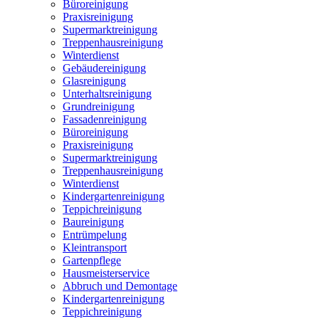
Büroreinigung
Praxisreinigung
Supermarktreinigung
Treppenhausreinigung
Winterdienst
Gebäudereinigung
Glasreinigung
Unterhaltsreinigung
Grundreinigung
Fassadenreinigung
Büroreinigung
Praxisreinigung
Supermarktreinigung
Treppenhausreinigung
Winterdienst
Kindergartenreinigung
Teppichreinigung
Baureinigung
Entrümpelung
Kleintransport
Gartenpflege
Hausmeisterservice
Abbruch und Demontage
Kindergartenreinigung
Teppichreinigung