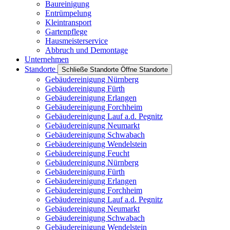
Baureinigung
Entrümpelung
Kleintransport
Gartenpflege
Hausmeisterservice
Abbruch und Demontage
Unternehmen
Standorte
Schließe Standorte
Öffne Standorte
Gebäudereinigung Nürnberg
Gebäudereinigung Fürth
Gebäudereinigung Erlangen
Gebäudereinigung Forchheim
Gebäudereinigung Lauf a.d. Pegnitz
Gebäudereinigung Neumarkt
Gebäudereinigung Schwabach
Gebäudereinigung Wendelstein
Gebäudereinigung Feucht
Gebäudereinigung Nürnberg
Gebäudereinigung Fürth
Gebäudereinigung Erlangen
Gebäudereinigung Forchheim
Gebäudereinigung Lauf a.d. Pegnitz
Gebäudereinigung Neumarkt
Gebäudereinigung Schwabach
Gebäudereinigung Wendelstein