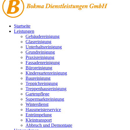
Startseite
Leistungen
Gebäudereinigung
Glasreinigung
Unterhaltsreinigung
Grundreinigung
Praxisreinigung
Fassadenreinigung
Büroreinigung
Kindergartenreinigung
Baureinigung
Teppichreinigung
Treppenhausreinigung
Gartenpflege
Supermarktreinigung
Winterdienst
Hausmeisterservice
Entrümpelung
Kleintransport
Abbruch und Demontage