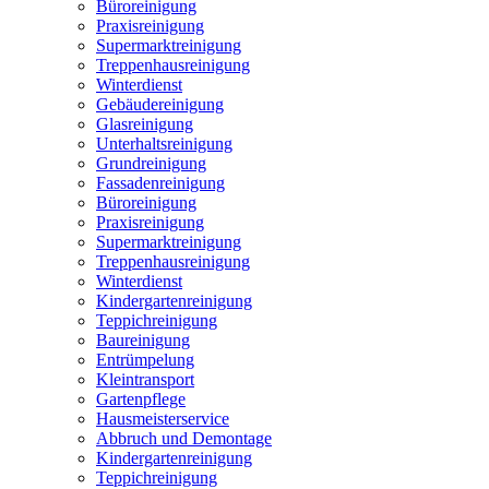
Büroreinigung
Praxisreinigung
Supermarktreinigung
Treppenhausreinigung
Winterdienst
Gebäudereinigung
Glasreinigung
Unterhaltsreinigung
Grundreinigung
Fassadenreinigung
Büroreinigung
Praxisreinigung
Supermarktreinigung
Treppenhausreinigung
Winterdienst
Kindergartenreinigung
Teppichreinigung
Baureinigung
Entrümpelung
Kleintransport
Gartenpflege
Hausmeisterservice
Abbruch und Demontage
Kindergartenreinigung
Teppichreinigung