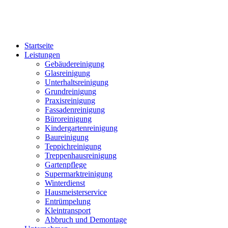
Startseite
Leistungen
Gebäudereinigung
Glasreinigung
Unterhaltsreinigung
Grundreinigung
Praxisreinigung
Fassadenreinigung
Büroreinigung
Kindergartenreinigung
Baureinigung
Teppichreinigung
Treppenhausreinigung
Gartenpflege
Supermarktreinigung
Winterdienst
Hausmeisterservice
Entrümpelung
Kleintransport
Abbruch und Demontage