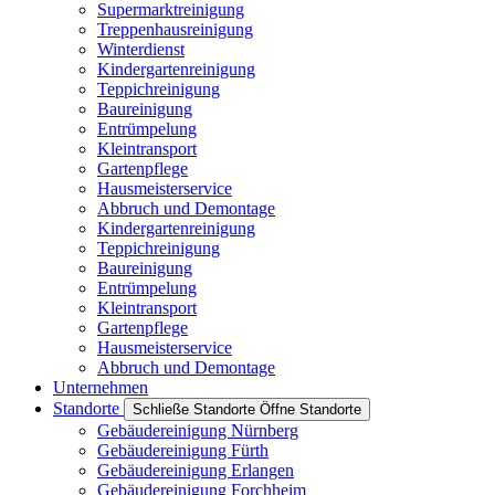
Supermarktreinigung
Treppenhausreinigung
Winterdienst
Kindergartenreinigung
Teppichreinigung
Baureinigung
Entrümpelung
Kleintransport
Gartenpflege
Hausmeisterservice
Abbruch und Demontage
Kindergartenreinigung
Teppichreinigung
Baureinigung
Entrümpelung
Kleintransport
Gartenpflege
Hausmeisterservice
Abbruch und Demontage
Unternehmen
Standorte
Schließe Standorte
Öffne Standorte
Gebäudereinigung Nürnberg
Gebäudereinigung Fürth
Gebäudereinigung Erlangen
Gebäudereinigung Forchheim