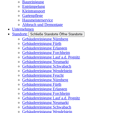
Baureinigung
Entrümpelung
Kleintransport
Gartenpflege
Hausmeisterservice
Abbruch und Demontage
Unternehmen
Standorte
Schließe Standorte
Öffne Standorte
Gebäudereinigung Nürnberg
Gebäudereinigung Fürth
Gebäudereinigung Erlangen
Gebäudereinigung Forchheim
Gebäudereinigung Lauf a.d. Pegnitz
Gebäudereinigung Neumarkt
Gebäudereinigung Schwabach
Gebäudereinigung Wendelstein
Gebäudereinigung Feucht
Gebäudereinigung Nürnberg
Gebäudereinigung Fürth
Gebäudereinigung Erlangen
Gebäudereinigung Forchheim
Gebäudereinigung Lauf a.d. Pegnitz
Gebäudereinigung Neumarkt
Gebäudereinigung Schwabach
Gebäudereinigung Wendelstein