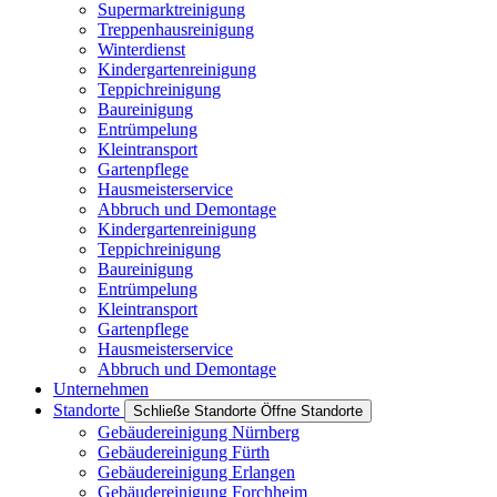
Supermarktreinigung
Treppenhausreinigung
Winterdienst
Kindergartenreinigung
Teppichreinigung
Baureinigung
Entrümpelung
Kleintransport
Gartenpflege
Hausmeisterservice
Abbruch und Demontage
Kindergartenreinigung
Teppichreinigung
Baureinigung
Entrümpelung
Kleintransport
Gartenpflege
Hausmeisterservice
Abbruch und Demontage
Unternehmen
Standorte
Schließe Standorte
Öffne Standorte
Gebäudereinigung Nürnberg
Gebäudereinigung Fürth
Gebäudereinigung Erlangen
Gebäudereinigung Forchheim