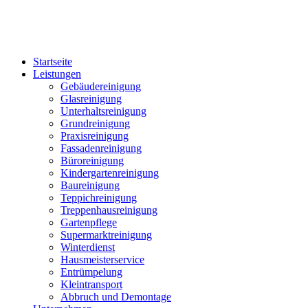
Startseite
Leistungen
Gebäudereinigung
Glasreinigung
Unterhaltsreinigung
Grundreinigung
Praxisreinigung
Fassadenreinigung
Büroreinigung
Kindergartenreinigung
Baureinigung
Teppichreinigung
Treppenhausreinigung
Gartenpflege
Supermarktreinigung
Winterdienst
Hausmeisterservice
Entrümpelung
Kleintransport
Abbruch und Demontage