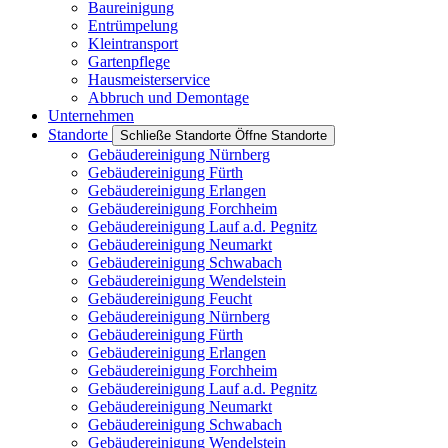
Baureinigung
Entrümpelung
Kleintransport
Gartenpflege
Hausmeisterservice
Abbruch und Demontage
Unternehmen
Standorte
Schließe Standorte
Öffne Standorte
Gebäudereinigung Nürnberg
Gebäudereinigung Fürth
Gebäudereinigung Erlangen
Gebäudereinigung Forchheim
Gebäudereinigung Lauf a.d. Pegnitz
Gebäudereinigung Neumarkt
Gebäudereinigung Schwabach
Gebäudereinigung Wendelstein
Gebäudereinigung Feucht
Gebäudereinigung Nürnberg
Gebäudereinigung Fürth
Gebäudereinigung Erlangen
Gebäudereinigung Forchheim
Gebäudereinigung Lauf a.d. Pegnitz
Gebäudereinigung Neumarkt
Gebäudereinigung Schwabach
Gebäudereinigung Wendelstein