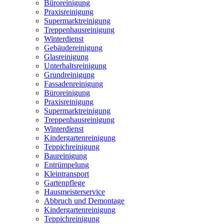
Büroreinigung
Praxisreinigung
Supermarktreinigung
Treppenhausreinigung
Winterdienst
Gebäudereinigung
Glasreinigung
Unterhaltsreinigung
Grundreinigung
Fassadenreinigung
Büroreinigung
Praxisreinigung
Supermarktreinigung
Treppenhausreinigung
Winterdienst
Kindergartenreinigung
Teppichreinigung
Baureinigung
Entrümpelung
Kleintransport
Gartenpflege
Hausmeisterservice
Abbruch und Demontage
Kindergartenreinigung
Teppichreinigung