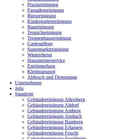
Praxisreinigung
Fassadenreinigung
Büroreinigung
Kindergartenreinigung
Baureinigung
Teppichreinigung
Treppenhausreinigung
Gartenpflege
Supermarktreinigung
Winterdienst
Hausmeisterservice
Entrümpelung
Kleintransport
Abbruch und Demontage
Unternehmen
Jobs
Standorte
Gebäudereinigung Allersberg
Gebäudereinigung Altdorf
Gebäudereinigung Amberg
Gebäudereinigung Ansbach
Gebäudereinigung Bamberg
Gebäudereinigung Erlangen
Gebäudereinigung Feucht
Gebäudereinigung Forchheim