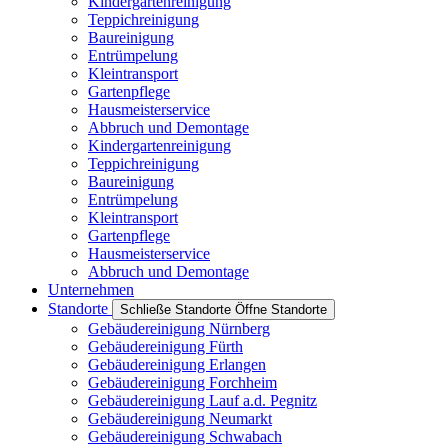
Kindergartenreinigung
Teppichreinigung
Baureinigung
Entrümpelung
Kleintransport
Gartenpflege
Hausmeisterservice
Abbruch und Demontage
Kindergartenreinigung
Teppichreinigung
Baureinigung
Entrümpelung
Kleintransport
Gartenpflege
Hausmeisterservice
Abbruch und Demontage
Unternehmen
Standorte
Schließe Standorte
Öffne Standorte
Gebäudereinigung Nürnberg
Gebäudereinigung Fürth
Gebäudereinigung Erlangen
Gebäudereinigung Forchheim
Gebäudereinigung Lauf a.d. Pegnitz
Gebäudereinigung Neumarkt
Gebäudereinigung Schwabach