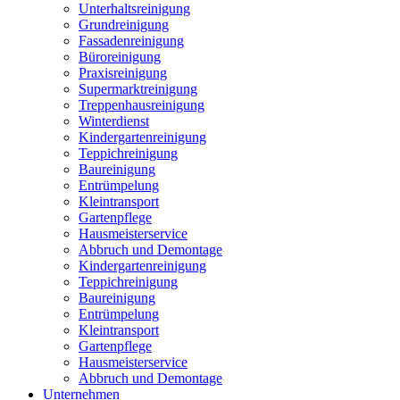
Unterhaltsreinigung
Grundreinigung
Fassadenreinigung
Büroreinigung
Praxisreinigung
Supermarktreinigung
Treppenhausreinigung
Winterdienst
Kindergartenreinigung
Teppichreinigung
Baureinigung
Entrümpelung
Kleintransport
Gartenpflege
Hausmeisterservice
Abbruch und Demontage
Kindergartenreinigung
Teppichreinigung
Baureinigung
Entrümpelung
Kleintransport
Gartenpflege
Hausmeisterservice
Abbruch und Demontage
Unternehmen