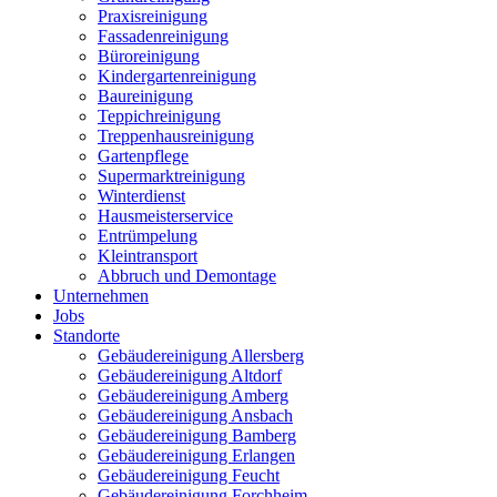
Praxisreinigung
Fassadenreinigung
Büroreinigung
Kindergartenreinigung
Baureinigung
Teppichreinigung
Treppenhausreinigung
Gartenpflege
Supermarktreinigung
Winterdienst
Hausmeisterservice
Entrümpelung
Kleintransport
Abbruch und Demontage
Unternehmen
Jobs
Standorte
Gebäudereinigung Allersberg
Gebäudereinigung Altdorf
Gebäudereinigung Amberg
Gebäudereinigung Ansbach
Gebäudereinigung Bamberg
Gebäudereinigung Erlangen
Gebäudereinigung Feucht
Gebäudereinigung Forchheim