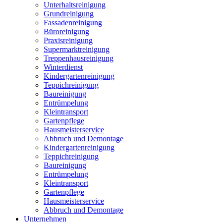
Unterhaltsreinigung
Grundreinigung
Fassadenreinigung
Büroreinigung
Praxisreinigung
Supermarktreinigung
Treppenhausreinigung
Winterdienst
Kindergartenreinigung
Teppichreinigung
Baureinigung
Entrümpelung
Kleintransport
Gartenpflege
Hausmeisterservice
Abbruch und Demontage
Kindergartenreinigung
Teppichreinigung
Baureinigung
Entrümpelung
Kleintransport
Gartenpflege
Hausmeisterservice
Abbruch und Demontage
Unternehmen