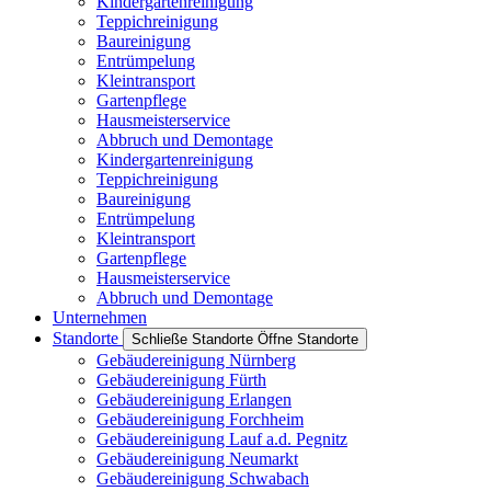
Kindergartenreinigung
Teppichreinigung
Baureinigung
Entrümpelung
Kleintransport
Gartenpflege
Hausmeisterservice
Abbruch und Demontage
Kindergartenreinigung
Teppichreinigung
Baureinigung
Entrümpelung
Kleintransport
Gartenpflege
Hausmeisterservice
Abbruch und Demontage
Unternehmen
Standorte
Schließe Standorte
Öffne Standorte
Gebäudereinigung Nürnberg
Gebäudereinigung Fürth
Gebäudereinigung Erlangen
Gebäudereinigung Forchheim
Gebäudereinigung Lauf a.d. Pegnitz
Gebäudereinigung Neumarkt
Gebäudereinigung Schwabach