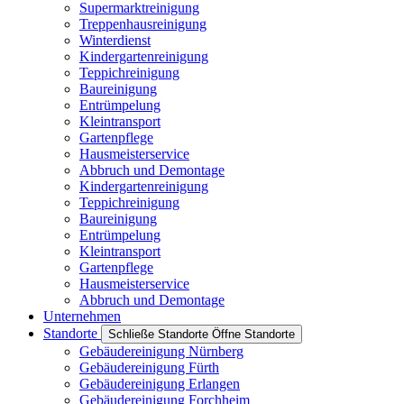
Supermarktreinigung
Treppenhausreinigung
Winterdienst
Kindergartenreinigung
Teppichreinigung
Baureinigung
Entrümpelung
Kleintransport
Gartenpflege
Hausmeisterservice
Abbruch und Demontage
Kindergartenreinigung
Teppichreinigung
Baureinigung
Entrümpelung
Kleintransport
Gartenpflege
Hausmeisterservice
Abbruch und Demontage
Unternehmen
Standorte
Schließe Standorte
Öffne Standorte
Gebäudereinigung Nürnberg
Gebäudereinigung Fürth
Gebäudereinigung Erlangen
Gebäudereinigung Forchheim