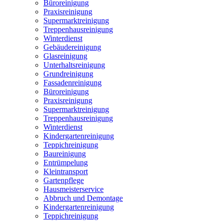
Büroreinigung
Praxisreinigung
Supermarktreinigung
Treppenhausreinigung
Winterdienst
Gebäudereinigung
Glasreinigung
Unterhaltsreinigung
Grundreinigung
Fassadenreinigung
Büroreinigung
Praxisreinigung
Supermarktreinigung
Treppenhausreinigung
Winterdienst
Kindergartenreinigung
Teppichreinigung
Baureinigung
Entrümpelung
Kleintransport
Gartenpflege
Hausmeisterservice
Abbruch und Demontage
Kindergartenreinigung
Teppichreinigung