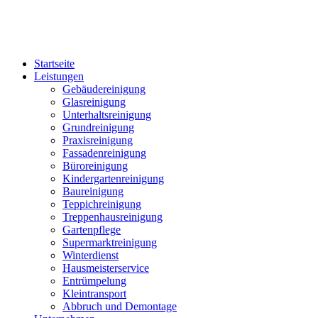
Startseite
Leistungen
Gebäudereinigung
Glasreinigung
Unterhaltsreinigung
Grundreinigung
Praxisreinigung
Fassadenreinigung
Büroreinigung
Kindergartenreinigung
Baureinigung
Teppichreinigung
Treppenhausreinigung
Gartenpflege
Supermarktreinigung
Winterdienst
Hausmeisterservice
Entrümpelung
Kleintransport
Abbruch und Demontage