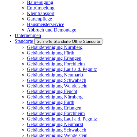
Baureinigung
Entrümpelung
Kleintransport
Gartenpflege
Hausmeisterservice
Abbruch und Demontage
Unternehmen
Standorte
Schließe Standorte
Öffne Standorte
Gebäudereinigung Nürnberg
Gebäudereinigung Fürth
Gebäudereinigung Erlangen
Gebäudereinigung Forchheim
Gebäudereinigung Lauf a.d. Pegnitz
Gebäudereinigung Neumarkt
Gebäudereinigung Schwabach
Gebäudereinigung Wendelstein
Gebäudereinigung Feucht
Gebäudereinigung Nürnberg
Gebäudereinigung Fürth
Gebäudereinigung Erlangen
Gebäudereinigung Forchheim
Gebäudereinigung Lauf a.d. Pegnitz
Gebäudereinigung Neumarkt
Gebäudereinigung Schwabach
Gebäudereinigung Wendelstein