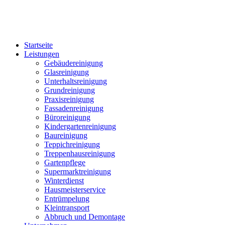
Startseite
Leistungen
Gebäudereinigung
Glasreinigung
Unterhaltsreinigung
Grundreinigung
Praxisreinigung
Fassadenreinigung
Büroreinigung
Kindergartenreinigung
Baureinigung
Teppichreinigung
Treppenhausreinigung
Gartenpflege
Supermarktreinigung
Winterdienst
Hausmeisterservice
Entrümpelung
Kleintransport
Abbruch und Demontage