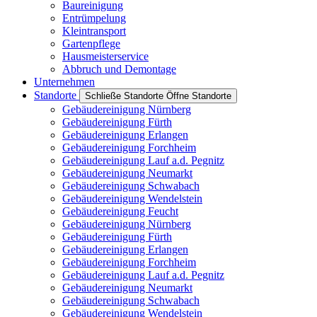
Baureinigung
Entrümpelung
Kleintransport
Gartenpflege
Hausmeisterservice
Abbruch und Demontage
Unternehmen
Standorte
Schließe Standorte
Öffne Standorte
Gebäudereinigung Nürnberg
Gebäudereinigung Fürth
Gebäudereinigung Erlangen
Gebäudereinigung Forchheim
Gebäudereinigung Lauf a.d. Pegnitz
Gebäudereinigung Neumarkt
Gebäudereinigung Schwabach
Gebäudereinigung Wendelstein
Gebäudereinigung Feucht
Gebäudereinigung Nürnberg
Gebäudereinigung Fürth
Gebäudereinigung Erlangen
Gebäudereinigung Forchheim
Gebäudereinigung Lauf a.d. Pegnitz
Gebäudereinigung Neumarkt
Gebäudereinigung Schwabach
Gebäudereinigung Wendelstein