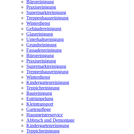
Büroreinigung
Praxisreinigung
Supermarktreinigung
Treppenhausreinigung
Winterdienst
Gebäudereinigung
Glasreinigung
Unterhaltsreinigung
Grundreinigung
Fassadenreinigung
Büroreinigung
Praxisreinigung
Supermarktreinigung
Treppenhausreinigung
Winterdienst
Kindergartenreinigung
Teppichreinigung
Baureinigung
Entrümpelung
Kleintransport
Gartenpflege
Hausmeisterservice
Abbruch und Demontage
Kindergartenreinigung
Teppichreinigung