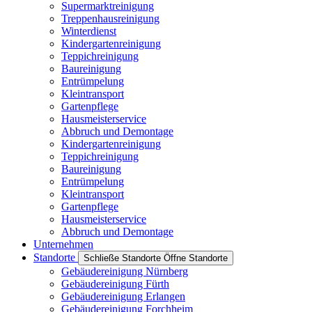
Supermarktreinigung
Treppenhausreinigung
Winterdienst
Kindergartenreinigung
Teppichreinigung
Baureinigung
Entrümpelung
Kleintransport
Gartenpflege
Hausmeisterservice
Abbruch und Demontage
Kindergartenreinigung
Teppichreinigung
Baureinigung
Entrümpelung
Kleintransport
Gartenpflege
Hausmeisterservice
Abbruch und Demontage
Unternehmen
Standorte
Schließe Standorte
Öffne Standorte
Gebäudereinigung Nürnberg
Gebäudereinigung Fürth
Gebäudereinigung Erlangen
Gebäudereinigung Forchheim