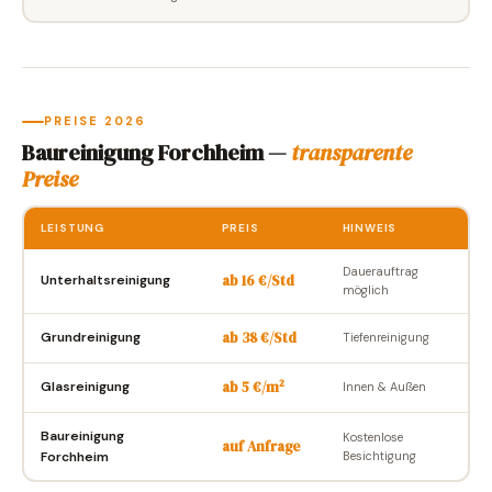
PREISE 2026
Baureinigung Forchheim —
transparente
Preise
LEISTUNG
PREIS
HINWEIS
Dauerauftrag
ab 16 €/Std
Unterhaltsreinigung
möglich
ab 38 €/Std
Grundreinigung
Tiefenreinigung
ab 5 €/m²
Glasreinigung
Innen & Außen
Baureinigung
Kostenlose
auf Anfrage
Forchheim
Besichtigung