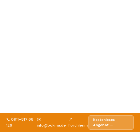
📞 0911–817 68
✉️
📍
Kostenloses
126
info@bokma.de
Forchheim
Angebot →