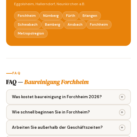
Eggolsheim, Hallerndorf, Neunkirchen a.B.
Forchheim
Nürnberg
Fürth
Erlangen
Schwabach
Bamberg
Ansbach
Forchheim
Metropolregion
FAQ
FAQ —
Baureinigung Forchheim
Was kostet baureinigung in Forchheim 2026?
+
Wie schnell beginnen Sie in Forchheim?
+
Arbeiten Sie außerhalb der Geschäftszeiten?
+