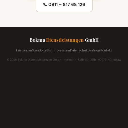
📞 0911 – 817 68 126
Bokma
Dienstleistungen
GmbH
Leistungen
Standorte
Blog
Impressum
Datenschutz
Anfrage
Kontakt
© 2026 Bokma Dienstleistungen GmbH · Hermann-Kolb-Str. 35b · 90475 Nürnberg
Fragen zur
Reinigung?
Wir beraten Sie gerne.