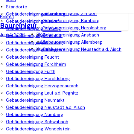
Gebäudereinigung Bamberg
Gebäudereinigung Wendelstein
Gebäudereinigung Amberg
Standorte
Gebäudereinigung Heroldsberg
Gebäudereinigung Feucht
Gebäudereinigung Zirndorf
Gebäudereinigung Allersberg
Gebäudereinigung Ansbach
Bokma
Gebäudereinigung Bamberg
Gebäudereinigung Altdorf
Gebäudereinigung Allersberg
Baureinigung Forchheim
Gebäudereinigung Heroldsberg
Gebäudereinigung Amberg
Gebäudereinigung Neustadt a.d. Aisch
Blog
Juni 4, 2026
Gebäudereinigung Ansbach
Gebäudereinigung Ansbach
Jobs
Gebäudereinigung Allersberg
Gebäudereinigung Bamberg
Kontakt
Gebäudereinigung Neustadt a.d. Aisch
Gebäudereinigung Erlangen
Gebäudereinigung Feucht
Gebäudereinigung Forchheim
Gebäudereinigung Fürth
Gebäudereinigung Heroldsberg
Gebäudereinigung Herzogenaurach
Gebäudereinigung Lauf a.d. Pegnitz
Gebäudereinigung Neumarkt
Gebäudereinigung Neustadt a.d. Aisch
Gebäudereinigung Nürnberg
Gebäudereinigung Schwabach
Gebäudereinigung Wendelstein