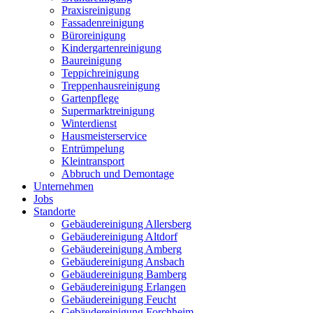
Praxisreinigung
Fassadenreinigung
Büroreinigung
Kindergartenreinigung
Baureinigung
Teppichreinigung
Treppenhausreinigung
Gartenpflege
Supermarktreinigung
Winterdienst
Hausmeisterservice
Entrümpelung
Kleintransport
Abbruch und Demontage
Unternehmen
Jobs
Standorte
Gebäudereinigung Allersberg
Gebäudereinigung Altdorf
Gebäudereinigung Amberg
Gebäudereinigung Ansbach
Gebäudereinigung Bamberg
Gebäudereinigung Erlangen
Gebäudereinigung Feucht
Gebäudereinigung Forchheim