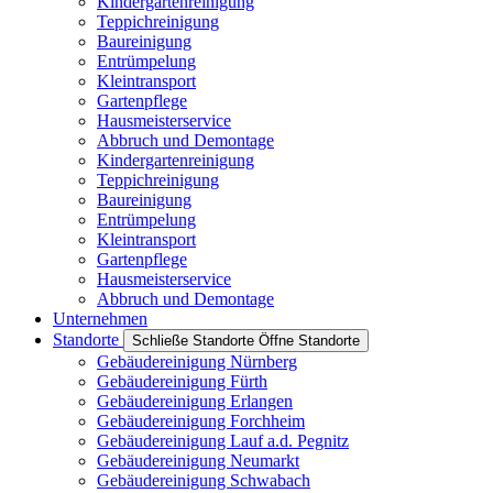
Kindergartenreinigung
Teppichreinigung
Baureinigung
Entrümpelung
Kleintransport
Gartenpflege
Hausmeisterservice
Abbruch und Demontage
Kindergartenreinigung
Teppichreinigung
Baureinigung
Entrümpelung
Kleintransport
Gartenpflege
Hausmeisterservice
Abbruch und Demontage
Unternehmen
Standorte
Schließe Standorte
Öffne Standorte
Gebäudereinigung Nürnberg
Gebäudereinigung Fürth
Gebäudereinigung Erlangen
Gebäudereinigung Forchheim
Gebäudereinigung Lauf a.d. Pegnitz
Gebäudereinigung Neumarkt
Gebäudereinigung Schwabach