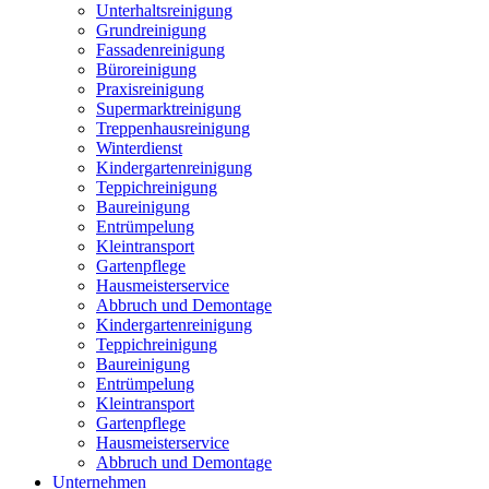
Unterhaltsreinigung
Grundreinigung
Fassadenreinigung
Büroreinigung
Praxisreinigung
Supermarktreinigung
Treppenhausreinigung
Winterdienst
Kindergartenreinigung
Teppichreinigung
Baureinigung
Entrümpelung
Kleintransport
Gartenpflege
Hausmeisterservice
Abbruch und Demontage
Kindergartenreinigung
Teppichreinigung
Baureinigung
Entrümpelung
Kleintransport
Gartenpflege
Hausmeisterservice
Abbruch und Demontage
Unternehmen