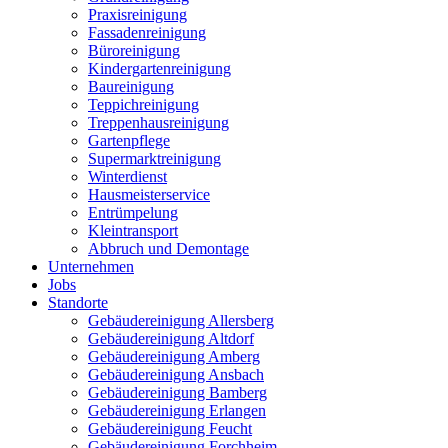
Praxisreinigung
Fassadenreinigung
Büroreinigung
Kindergartenreinigung
Baureinigung
Teppichreinigung
Treppenhausreinigung
Gartenpflege
Supermarktreinigung
Winterdienst
Hausmeisterservice
Entrümpelung
Kleintransport
Abbruch und Demontage
Unternehmen
Jobs
Standorte
Gebäudereinigung Allersberg
Gebäudereinigung Altdorf
Gebäudereinigung Amberg
Gebäudereinigung Ansbach
Gebäudereinigung Bamberg
Gebäudereinigung Erlangen
Gebäudereinigung Feucht
Gebäudereinigung Forchheim