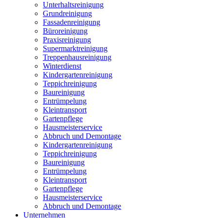
Unterhaltsreinigung
Grundreinigung
Fassadenreinigung
Büroreinigung
Praxisreinigung
Supermarktreinigung
Treppenhausreinigung
Winterdienst
Kindergartenreinigung
Teppichreinigung
Baureinigung
Entrümpelung
Kleintransport
Gartenpflege
Hausmeisterservice
Abbruch und Demontage
Kindergartenreinigung
Teppichreinigung
Baureinigung
Entrümpelung
Kleintransport
Gartenpflege
Hausmeisterservice
Abbruch und Demontage
Unternehmen