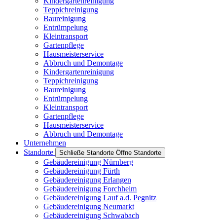
Kindergartenreinigung
Teppichreinigung
Baureinigung
Entrümpelung
Kleintransport
Gartenpflege
Hausmeisterservice
Abbruch und Demontage
Kindergartenreinigung
Teppichreinigung
Baureinigung
Entrümpelung
Kleintransport
Gartenpflege
Hausmeisterservice
Abbruch und Demontage
Unternehmen
Standorte
Schließe Standorte
Öffne Standorte
Gebäudereinigung Nürnberg
Gebäudereinigung Fürth
Gebäudereinigung Erlangen
Gebäudereinigung Forchheim
Gebäudereinigung Lauf a.d. Pegnitz
Gebäudereinigung Neumarkt
Gebäudereinigung Schwabach