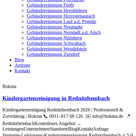
Gebäudereinigung Fürth
Gebäudereinigung Heroldsberg
Gebäudereinigung Herzogenaurach
Gebäudereinigung Lauf a.d. Pegnitz
Gebäudereinigung Neumarkt
Gebäudereinigung Neustadt a.d. Aisch
Gebäudereinigung Nürnberg
Gebäudereinigung Schwabach
Gebäudereinigung Wendelstein
Gebäudereinigung Zirndorf
Blog
Anfrage
Kontakt
Bokma
Kindergartenreinigung in Rednitzhembach
Kindergartenreinigung Rednitzhembach 2026 | Professionell &
Zuverlässig | Bokma 📞 0911–817 68 126 ✉️ info@bokma.de 📍
RednitzhembachKostenloses Angebot →
LeistungenUnternehmenStandorteBlogKontaktAnfrage
Startseite›Leistungen›Kindergartenreinigung Rednitzhembach ⭐ 5,0