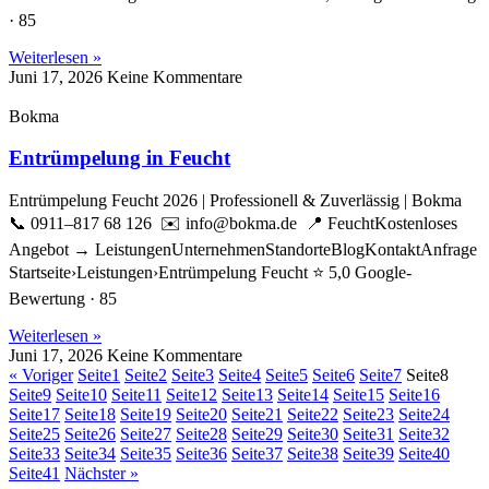
· 85
Weiterlesen »
Juni 17, 2026
Keine Kommentare
Bokma
Entrümpelung in Feucht
Entrümpelung Feucht 2026 | Professionell & Zuverlässig | Bokma
📞 0911–817 68 126 ✉️ info@bokma.de 📍 FeuchtKostenloses
Angebot → LeistungenUnternehmenStandorteBlogKontaktAnfrage
Startseite›Leistungen›Entrümpelung Feucht ⭐ 5,0 Google-
Bewertung · 85
Weiterlesen »
Juni 17, 2026
Keine Kommentare
« Voriger
Seite
1
Seite
2
Seite
3
Seite
4
Seite
5
Seite
6
Seite
7
Seite
8
Seite
9
Seite
10
Seite
11
Seite
12
Seite
13
Seite
14
Seite
15
Seite
16
Seite
17
Seite
18
Seite
19
Seite
20
Seite
21
Seite
22
Seite
23
Seite
24
Seite
25
Seite
26
Seite
27
Seite
28
Seite
29
Seite
30
Seite
31
Seite
32
Seite
33
Seite
34
Seite
35
Seite
36
Seite
37
Seite
38
Seite
39
Seite
40
Seite
41
Nächster »