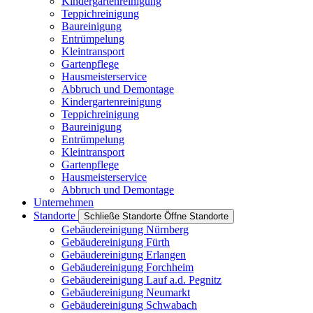
Kindergartenreinigung
Teppichreinigung
Baureinigung
Entrümpelung
Kleintransport
Gartenpflege
Hausmeisterservice
Abbruch und Demontage
Kindergartenreinigung
Teppichreinigung
Baureinigung
Entrümpelung
Kleintransport
Gartenpflege
Hausmeisterservice
Abbruch und Demontage
Unternehmen
Standorte
Schließe Standorte
Öffne Standorte
Gebäudereinigung Nürnberg
Gebäudereinigung Fürth
Gebäudereinigung Erlangen
Gebäudereinigung Forchheim
Gebäudereinigung Lauf a.d. Pegnitz
Gebäudereinigung Neumarkt
Gebäudereinigung Schwabach