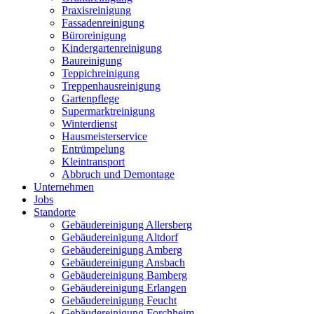
Praxisreinigung
Fassadenreinigung
Büroreinigung
Kindergartenreinigung
Baureinigung
Teppichreinigung
Treppenhausreinigung
Gartenpflege
Supermarktreinigung
Winterdienst
Hausmeisterservice
Entrümpelung
Kleintransport
Abbruch und Demontage
Unternehmen
Jobs
Standorte
Gebäudereinigung Allersberg
Gebäudereinigung Altdorf
Gebäudereinigung Amberg
Gebäudereinigung Ansbach
Gebäudereinigung Bamberg
Gebäudereinigung Erlangen
Gebäudereinigung Feucht
Gebäudereinigung Forchheim