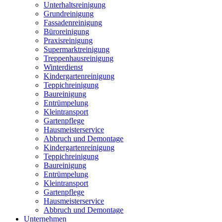
Unterhaltsreinigung
Grundreinigung
Fassadenreinigung
Büroreinigung
Praxisreinigung
Supermarktreinigung
Treppenhausreinigung
Winterdienst
Kindergartenreinigung
Teppichreinigung
Baureinigung
Entrümpelung
Kleintransport
Gartenpflege
Hausmeisterservice
Abbruch und Demontage
Kindergartenreinigung
Teppichreinigung
Baureinigung
Entrümpelung
Kleintransport
Gartenpflege
Hausmeisterservice
Abbruch und Demontage
Unternehmen