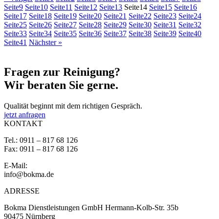
Seite
9
Seite
10
Seite
11
Seite
12
Seite
13
Seite
14
Seite
15
Seite
16
Seite
17
Seite
18
Seite
19
Seite
20
Seite
21
Seite
22
Seite
23
Seite
24
Seite
25
Seite
26
Seite
27
Seite
28
Seite
29
Seite
30
Seite
31
Seite
32
Seite
33
Seite
34
Seite
35
Seite
36
Seite
37
Seite
38
Seite
39
Seite
40
Seite
41
Nächster »
Fragen zur
Reinigung?
Wir beraten Sie gerne.
Qualität beginnt mit dem richtigen Gespräch.
jetzt anfragen
KONTAKT
Tel.: 0911 – 817 68 126
Fax: 0911 – 817 68 126
E-Mail:
info@bokma.de
ADRESSE
Bokma Dienstleistungen GmbH Hermann-Kolb-Str. 35b
90475 Nürnberg