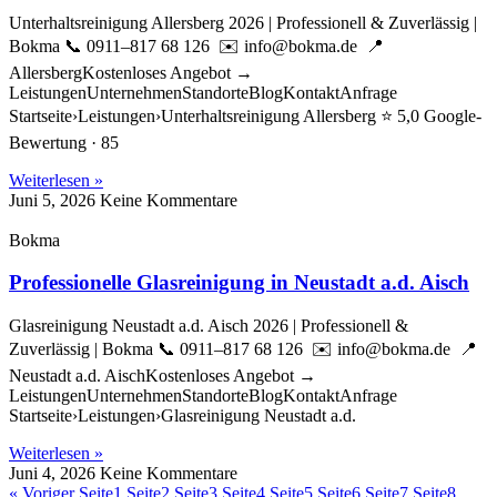
Unterhaltsreinigung Allersberg 2026 | Professionell & Zuverlässig |
Bokma 📞 0911–817 68 126 ✉️ info@bokma.de 📍
AllersbergKostenloses Angebot →
LeistungenUnternehmenStandorteBlogKontaktAnfrage
Startseite›Leistungen›Unterhaltsreinigung Allersberg ⭐ 5,0 Google-
Bewertung · 85
Weiterlesen »
Juni 5, 2026
Keine Kommentare
Bokma
Professionelle Glasreinigung in Neustadt a.d. Aisch
Glasreinigung Neustadt a.d. Aisch 2026 | Professionell &
Zuverlässig | Bokma 📞 0911–817 68 126 ✉️ info@bokma.de 📍
Neustadt a.d. AischKostenloses Angebot →
LeistungenUnternehmenStandorteBlogKontaktAnfrage
Startseite›Leistungen›Glasreinigung Neustadt a.d.
Weiterlesen »
Juni 4, 2026
Keine Kommentare
« Voriger
Seite
1
Seite
2
Seite
3
Seite
4
Seite
5
Seite
6
Seite
7
Seite
8