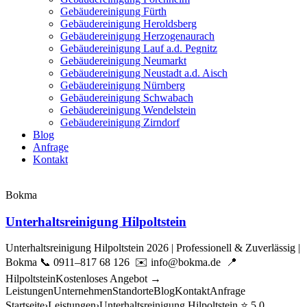
Gebäudereinigung Fürth
Gebäudereinigung Heroldsberg
Gebäudereinigung Herzogenaurach
Gebäudereinigung Lauf a.d. Pegnitz
Gebäudereinigung Neumarkt
Gebäudereinigung Neustadt a.d. Aisch
Gebäudereinigung Nürnberg
Gebäudereinigung Schwabach
Gebäudereinigung Wendelstein
Gebäudereinigung Zirndorf
Blog
Anfrage
Kontakt
Bokma
Unterhaltsreinigung Hilpoltstein
Unterhaltsreinigung Hilpoltstein 2026 | Professionell & Zuverlässig |
Bokma 📞 0911–817 68 126 ✉️ info@bokma.de 📍
HilpoltsteinKostenloses Angebot →
LeistungenUnternehmenStandorteBlogKontaktAnfrage
Startseite›Leistungen›Unterhaltsreinigung Hilpoltstein ⭐ 5,0