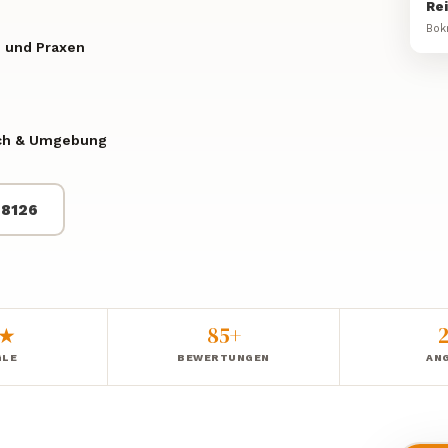
Re
Bok
 und Praxen
ach & Umgebung
68126
0★
85+
LE
BEWERTUNGEN
AN