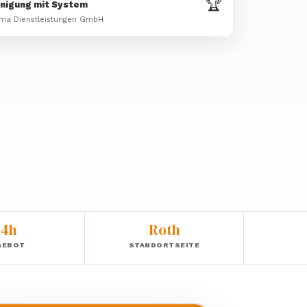
🏆
inigung mit System
ma Dienstleistungen GmbH
24h
Roth
GEBOT
STANDORTSEITE