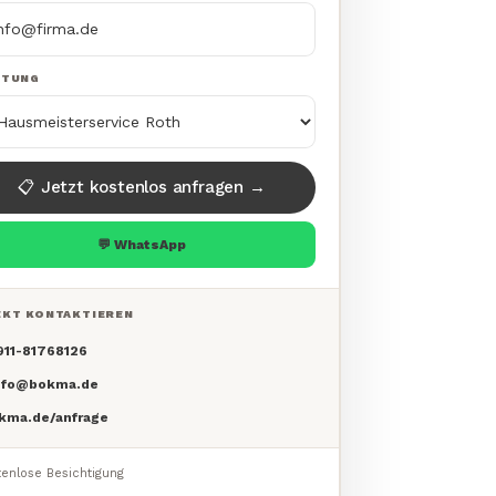
STUNG
📋 Jetzt kostenlos anfragen →
💬 WhatsApp
EKT KONTAKTIEREN
911-81768126
info@bokma.de
okma.de/anfrage
enlose Besichtigung