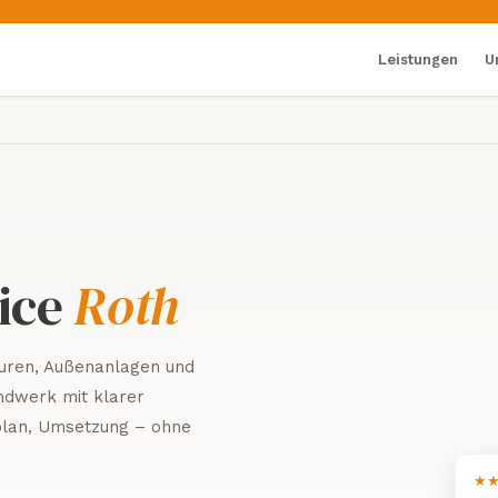
Leistungen
U
ice
Roth
turen, Außenanlagen und
ndwerk mit klarer
splan, Umsetzung – ohne
★