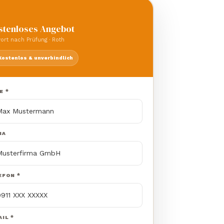
stenloses Angebot
ort nach Prüfung · Roth
Kostenlos & unverbindlich
E *
MA
EFON *
IL *