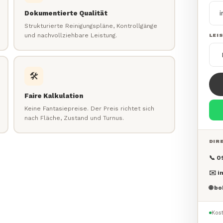
Dokumentierte Qualität
Strukturierte Reinigungspläne, Kontrollgänge
und nachvollziehbare Leistung.
LEI
🛠️
Faire Kalkulation
Keine Fantasiepreise. Der Preis richtet sich
nach Fläche, Zustand und Turnus.
DIR
📞 0
✉️ 
🌐 b
Kost