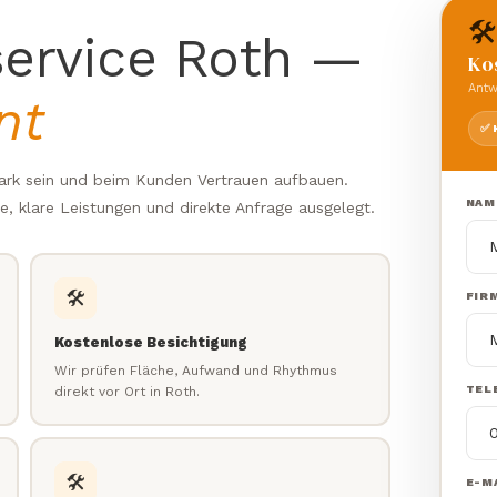
🛠️
ervice Roth —
Ko
Antw
nt
✅ 
tark sein und beim Kunden Vertrauen aufbauen.
NAM
fe, klare Leistungen und direkte Anfrage ausgelegt.
🛠️
FIR
Kostenlose Besichtigung
Wir prüfen Fläche, Aufwand und Rhythmus
TEL
direkt vor Ort in Roth.
🛠️
E-MA