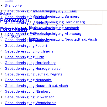
Gebäudereinigung Bamberg
Gebäudereinigung Wendelstein
Gebäudereinigung Amberg
Standorte
Gebäudereinigung Heroldsberg
Gebäudereinigung Feucht
Gebäudereinigung Zirndorf
Gebäudereinigung Allersberg
Gebäudereinigung Ansbach
Bokma
Gebäudereinigung Bamberg
Gebäudereinigung Altdorf
Gebäudereinigung Allersberg
Professionelle Büroreinigung in
Gebäudereinigung Heroldsberg
Gebäudereinigung Amberg
Gebäudereinigung Neustadt a.d. Aisch
Blog
Forchheim
Gebäudereinigung Ansbach
Gebäudereinigung Ansbach
Jobs
Gebäudereinigung Allersberg
Gebäudereinigung Bamberg
Juni 4, 2026
Kontakt
Gebäudereinigung Neustadt a.d. Aisch
Gebäudereinigung Erlangen
Gebäudereinigung Feucht
Gebäudereinigung Forchheim
Gebäudereinigung Fürth
Gebäudereinigung Heroldsberg
Gebäudereinigung Herzogenaurach
Gebäudereinigung Lauf a.d. Pegnitz
Gebäudereinigung Neumarkt
Gebäudereinigung Neustadt a.d. Aisch
Gebäudereinigung Nürnberg
Gebäudereinigung Schwabach
Gebäudereinigung Wendelstein