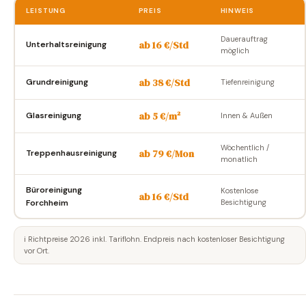
LEISTUNG
PREIS
HINWEIS
Dauerauftrag
ab 16 €/Std
Unterhaltsreinigung
möglich
ab 38 €/Std
Grundreinigung
Tiefenreinigung
ab 5 €/m²
Glasreinigung
Innen & Außen
Wöchentlich /
ab 79 €/Mon
Treppenhausreinigung
monatlich
Büroreinigung
Kostenlose
ab 16 €/Std
Forchheim
Besichtigung
ℹ️ Richtpreise 2026 inkl. Tariflohn. Endpreis nach kostenloser Besichtigung
vor Ort.