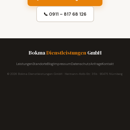
📞 0911 – 817 68 126
Bokma
Dienstleistungen
GmbH
Leistungen
Standorte
Blog
Impressum
Datenschutz
Anfrage
Kontakt
© 2026 Bokma Dienstleistungen GmbH · Hermann-Kolb-Str. 35b · 90475 Nürnberg