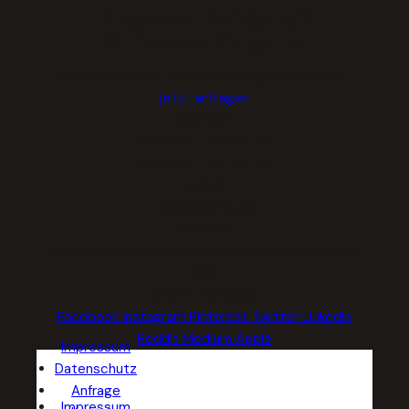
Fragen zur
Reinigung?
Wir beraten Sie gerne.
Qualität beginnt mit dem richtigen Gespräch.
jetzt anfragen
KONTAKT
Tel.: 0911 – 817 68 126
Fax: 0911 – 817 68 126
E-Mail:
info@bokma.de
ADRESSE
Bokma Dienstleistungen GmbH Hermann-Kolb-Str.
35b
90475 Nürnberg
Facebook
Instagram
Pinterest
Twitter
Linkedin
Reddit
Medium
Apple
Impressum
Datenschutz
Anfrage
Impressum