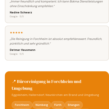
„Immer freundlich und kompetent. Ich kann Bokma Dienstleistungen
ohne Einschränkung empfehlen.“
Nadine Schwarz
Google · 5/5
★★★★★
„Die Reinigung in Forchheim ist absolut empfehlenswert. Freundlich,
pünktlich und sehr gründlich.“
Detmar Hausmann
Google · 5/5
📍 Büroreinigung in Forchheim und
Umgebung
Eggolsheim, Hallerndorf, Neunkirchen am Brand und Umgebung
Forchheim
Nürnberg
Fürth
Erlangen