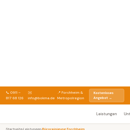
📞 0911 –
✉️
📍 Forchheim &
Kostenloses
817 68 126
info@bokma.de
Metropolregion
Angebot →
Leistungen
Un
Startseite
›
Leistungen
›
Büroreinigung Forchheim