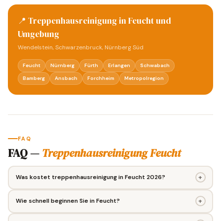
📍 Treppenhausreinigung in Feucht und
Umgebung
Wendelstein, Schwarzenbruck, Nürnberg Süd
Feucht
Nürnberg
Fürth
Erlangen
Schwabach
Bamberg
Ansbach
Forchheim
Metropolregion
FAQ
FAQ —
Treppenhausreinigung Feucht
+
Was kostet treppenhausreinigung in Feucht 2026?
+
Wie schnell beginnen Sie in Feucht?