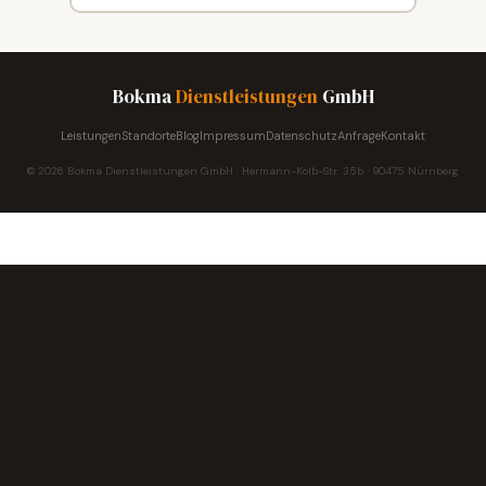
Bokma
Dienstleistungen
GmbH
Leistungen
Standorte
Blog
Impressum
Datenschutz
Anfrage
Kontakt
© 2026 Bokma Dienstleistungen GmbH · Hermann-Kolb-Str. 35b · 90475 Nürnberg