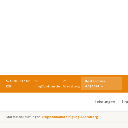
📞 0911–817 68
✉️
📍
Kostenloses
126
info@bokma.de
Allersberg
Angebot →
Leistungen
Un
Startseite
›
Leistungen
›
Treppenhausreinigung Allersberg