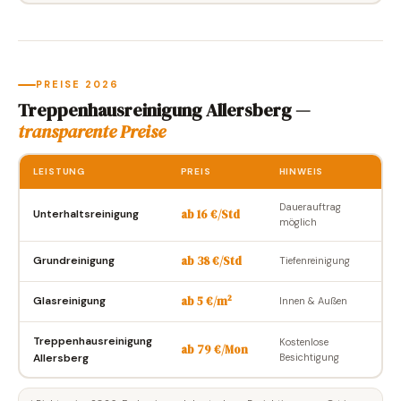
PREISE 2026
Treppenhausreinigung Allersberg —
transparente Preise
LEISTUNG
PREIS
HINWEIS
Dauerauftrag
ab 16 €/Std
Unterhaltsreinigung
möglich
ab 38 €/Std
Grundreinigung
Tiefenreinigung
ab 5 €/m²
Glasreinigung
Innen & Außen
Treppenhausreinigung
Kostenlose
ab 79 €/Mon
Allersberg
Besichtigung