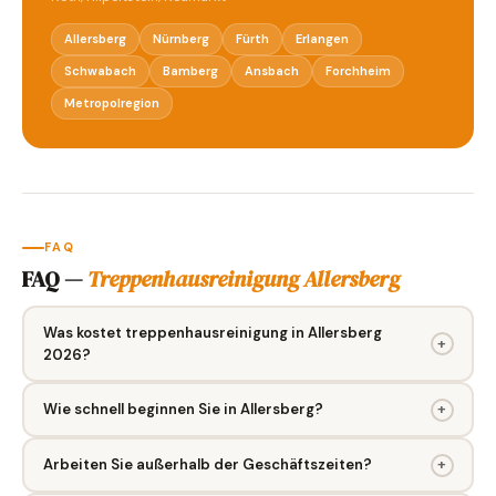
Allersberg
Nürnberg
Fürth
Erlangen
Schwabach
Bamberg
Ansbach
Forchheim
Metropolregion
FAQ
FAQ —
Treppenhausreinigung Allersberg
Was kostet treppenhausreinigung in Allersberg
+
2026?
Wie schnell beginnen Sie in Allersberg?
+
Arbeiten Sie außerhalb der Geschäftszeiten?
+