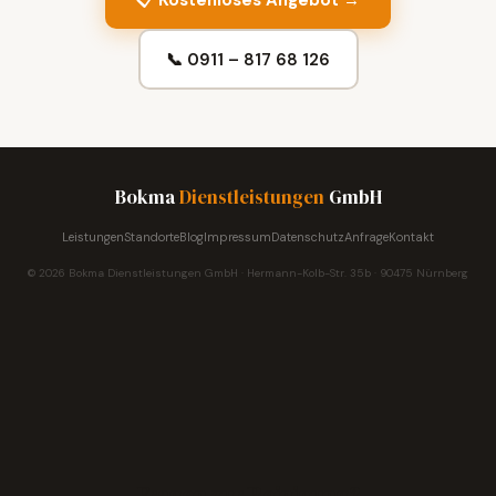
📋 Kostenloses Angebot →
📞 0911 – 817 68 126
Bokma
Dienstleistungen
GmbH
Leistungen
Standorte
Blog
Impressum
Datenschutz
Anfrage
Kontakt
© 2026 Bokma Dienstleistungen GmbH · Hermann-Kolb-Str. 35b · 90475 Nürnberg
Fragen zur
Reinigung?