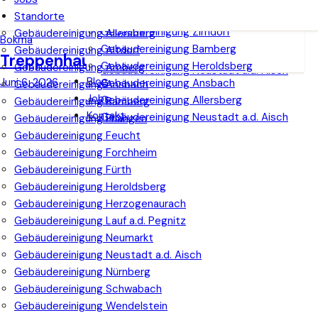
Gebäudereinigung Bamberg
Gebäudereinigung Wendelstein
Gebäudereinigung Amberg
Standorte
Gebäudereinigung Heroldsberg
Gebäudereinigung Feucht
Gebäudereinigung Zirndorf
Gebäudereinigung Allersberg
Gebäudereinigung Ansbach
Bokma
Gebäudereinigung Bamberg
Gebäudereinigung Altdorf
Gebäudereinigung Allersberg
Treppenhausreinigung Allersberg
Gebäudereinigung Heroldsberg
Gebäudereinigung Amberg
Gebäudereinigung Neustadt a.d. Aisch
Blog
Juni 6, 2026
Gebäudereinigung Ansbach
Gebäudereinigung Ansbach
Jobs
Gebäudereinigung Allersberg
Gebäudereinigung Bamberg
Kontakt
Gebäudereinigung Neustadt a.d. Aisch
Gebäudereinigung Erlangen
Gebäudereinigung Feucht
Gebäudereinigung Forchheim
Gebäudereinigung Fürth
Gebäudereinigung Heroldsberg
Gebäudereinigung Herzogenaurach
Gebäudereinigung Lauf a.d. Pegnitz
Gebäudereinigung Neumarkt
Gebäudereinigung Neustadt a.d. Aisch
Gebäudereinigung Nürnberg
Gebäudereinigung Schwabach
Gebäudereinigung Wendelstein