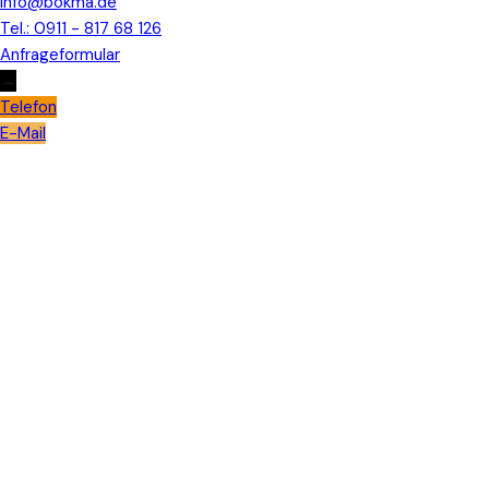
info@bokma.de
Tel.: 0911 - 817 68 126
Anfrageformular
→
Telefon
E-Mail