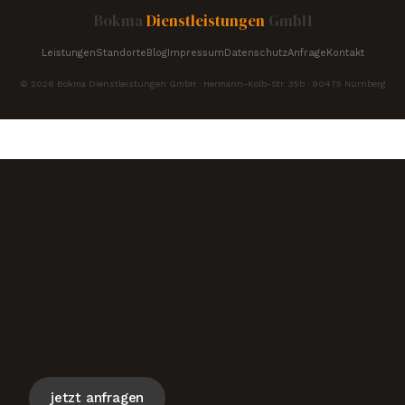
Bokma
Dienstleistungen
GmbH
Leistungen
Standorte
Blog
Impressum
Datenschutz
Anfrage
Kontakt
© 2026 Bokma Dienstleistungen GmbH · Hermann-Kolb-Str. 35b · 90475 Nürnberg
jetzt anfragen