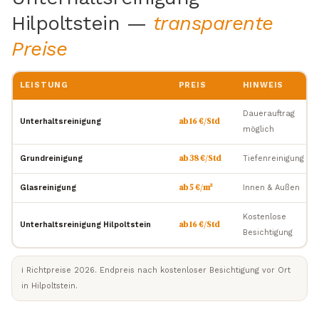
Hilpoltstein —
transparente
Preise
LEISTUNG
PREIS
HINWEIS
Dauerauftrag
ab 16 €/Std
Unterhaltsreinigung
möglich
ab 38 €/Std
Grundreinigung
Tiefenreinigung
ab 5 €/m²
Glasreinigung
Innen & Außen
Kostenlose
ab 16 €/Std
Unterhaltsreinigung Hilpoltstein
Besichtigung
ℹ️ Richtpreise 2026. Endpreis nach kostenloser Besichtigung vor Ort
in Hilpoltstein.