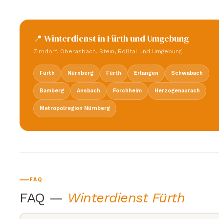
📍 Winterdienst in Fürth und Umgebung
Zirndorf, Oberasbach, Stein, Roßtal und Umgebung
Fürth
Nürnberg
Fürth
Erlangen
Schwabach
Bamberg
Ansbach
Forchheim
Herzogenaurach
Metropolregion Nürnberg
FAQ
FAQ —
Winterdienst Fürth