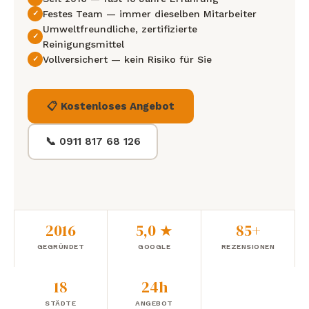
Festes Team — immer dieselben Mitarbeiter
Umweltfreundliche, zertifizierte
Reinigungsmittel
Vollversichert — kein Risiko für Sie
📋 Kostenloses Angebot
📞 0911 817 68 126
2016
5,0 ★
85+
GEGRÜNDET
GOOGLE
REZENSIONEN
18
24h
STÄDTE
ANGEBOT