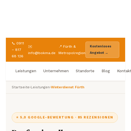
📞 0911
✉️
📍 Fürth &
Kostenloses
– 817
info@bokma.de
Metropolregion
Angebot →
68 126
Leistungen
Unternehmen
Standorte
Blog
Kontak
Startseite
›
Leistungen
›
Winterdienst Fürth
⭐ 5,0 GOOGLE-BEWERTUNG · 85 REZENSIONEN