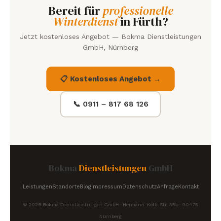
Bereit für
professionelle
Winterdienst
in Fürth?
Jetzt kostenloses Angebot — Bokma Dienstleistungen
GmbH, Nürnberg
📋 Kostenloses Angebot →
📞 0911 – 817 68 126
Bokma
Dienstleistungen
GmbH
Leistungen
Standorte
Blog
Impressum
Datenschutz
Anfrage
Kontakt
© 2026 Bokma Dienstleistungen GmbH · Hermann-Kolb-Str. 35b · 90475
Nürnberg