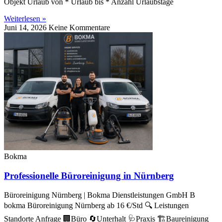
Objekt Urlaub von * Urlaub bis * Anzahl Urlaubstage
Weiterlesen »
Juni 14, 2026
Keine Kommentare
Bokma
Professionelle Büroreinigung in Nürnberg
Büroreinigung Nürnberg | Bokma Dienstleistungen GmbH B
bokma Büroreinigung Nürnberg ab 16 €/Std 🔍 Leistungen
Standorte Anfrage 🏢Büro 🔄Unterhalt 🩺Praxis 🏗️Baureinigung