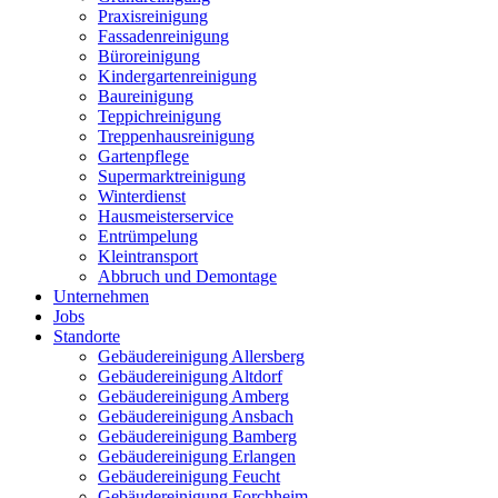
Praxisreinigung
Fassadenreinigung
Büroreinigung
Kindergartenreinigung
Baureinigung
Teppichreinigung
Treppenhausreinigung
Gartenpflege
Supermarktreinigung
Winterdienst
Hausmeisterservice
Entrümpelung
Kleintransport
Abbruch und Demontage
Unternehmen
Jobs
Standorte
Gebäudereinigung Allersberg
Gebäudereinigung Altdorf
Gebäudereinigung Amberg
Gebäudereinigung Ansbach
Gebäudereinigung Bamberg
Gebäudereinigung Erlangen
Gebäudereinigung Feucht
Gebäudereinigung Forchheim