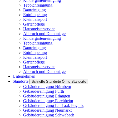
Kindergartenreinigung
Teppichreinigung
Baureinigung
Entrümpelung
Kleintransport
Gartenpflege
Hausmeisterservice
Abbruch und Demontage
Kindergartenreinigung
Teppichreinigung
Baureinigung
Entrümpelung
Kleintransport
Gartenpflege
Hausmeisterservice
Abbruch und Demontage
Unternehmen
Standorte
Schließe Standorte
Öffne Standorte
Gebäudereinigung Nürnberg
Gebäudereinigung Fürth
Gebäudereinigung Erlangen
Gebäudereinigung Forchheim
Gebäudereinigung Lauf a.d. Pegnitz
Gebäudereinigung Neumarkt
Gebäudereinigung Schwabach