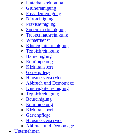
Unterhaltsreinigung
Grundreinigung
Fassadenreinigung
Büroreinigung
Praxisreinigung
Supermarktreinigung
Treppenhausreinigung
Winterdienst
Kindergartenreinigung
Teppichreinigung
Baureinigung
Entrümpelung
Kleintransport
Gartenpflege
Hausmeisterservice
Abbruch und Demontage
Kindergartenreinigung
Teppichreinigung
Baureinigung
Entrümpelung
Kleintransport
Gartenpflege
Hausmeisterservice
Abbruch und Demontage
Unternehmen