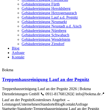
Gebäudereinigung Fürth
Gebäudereinigung Heroldsberg
Gebäudereinigung Herzogenaurach
Gebäudereinigung Lauf a.d. Pegnitz
Gebäudereinigung Neumarkt
Gebäudereinigung Neustadt a.d. Aisch
Gebäudereinigung Nürnberg
Gebäudereinigung Schwabach
Gebäudereinigung Wendelstein
Gebäudereinigung Zirndorf
Blog
Anfrage
Kontakt
Bokma
Treppenhausreinigung Lauf an der Pegnitz
Treppenhausreinigung Lauf an der Pegnitz 2026 | Bokma
Dienstleistungen GmbH 📞 0911-81768126✉️ info@bokma.de📍
Lauf an der PegnitzKostenloses Angebot →
LeistungenUnternehmenStandorteBlogKontaktAnfrage
Startseite›Standorte›Treppenhausreinigung Lauf an der Pegnitz