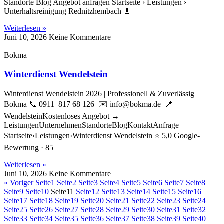
Standorte Blog Angebot anfragen Startseite › Leistungen ›
Unterhaltsreinigung Rednitzhembach 🧹
Weiterlesen »
Juni 10, 2026
Keine Kommentare
Bokma
Winterdienst Wendelstein
Winterdienst Wendelstein 2026 | Professionell & Zuverlässig |
Bokma 📞 0911–817 68 126 ✉️ info@bokma.de 📍
WendelsteinKostenloses Angebot →
LeistungenUnternehmenStandorteBlogKontaktAnfrage
Startseite›Leistungen›Winterdienst Wendelstein ⭐ 5,0 Google-
Bewertung · 85
Weiterlesen »
Juni 10, 2026
Keine Kommentare
« Voriger
Seite
1
Seite
2
Seite
3
Seite
4
Seite
5
Seite
6
Seite
7
Seite
8
Seite
9
Seite
10
Seite
11
Seite
12
Seite
13
Seite
14
Seite
15
Seite
16
Seite
17
Seite
18
Seite
19
Seite
20
Seite
21
Seite
22
Seite
23
Seite
24
Seite
25
Seite
26
Seite
27
Seite
28
Seite
29
Seite
30
Seite
31
Seite
32
Seite
33
Seite
34
Seite
35
Seite
36
Seite
37
Seite
38
Seite
39
Seite
40