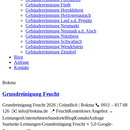
Gebäudereinigung Fürth
Gebäudereinigung Heroldsberg
Gebäudereinigung Herzogenaurach
Gebäudereinigung Lauf a.d. Pegnitz
Gebäudereinigung Neumarkt
Gebäudereinigung Neustadt a.d. Aisch
Gebäudereinigung Nürnberg
Gebäudereinigung Schwabach
Gebäudereinigung Wendelstein
Gebäudereinigung Zirndorf
Blog
Anfrage
Kontakt
Bokma
Grundreinigung Feucht
Grundreinigung Feucht 2026 | Gründlich | Bokma 📞 0911 – 817 68
126 ✉️ info@bokma.de 📍 FeuchtKostenloses Angebot →
LeistungenUnternehmenStandorteBlogKontaktAnfrage
Startseite›Leistungen›Grundreinigung Feucht ⭐ 5,0 Google-