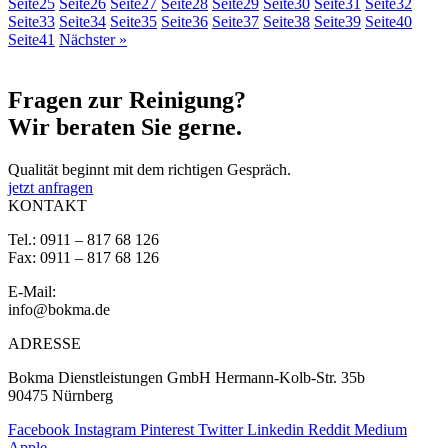
Seite
25
Seite
26
Seite
27
Seite
28
Seite
29
Seite
30
Seite
31
Seite
32
Seite
33
Seite
34
Seite
35
Seite
36
Seite
37
Seite
38
Seite
39
Seite
40
Seite
41
Nächster »
Fragen zur
Reinigung?
Wir beraten Sie gerne.
Qualität beginnt mit dem richtigen Gespräch.
jetzt anfragen
KONTAKT
Tel.: 0911 – 817 68 126
Fax: 0911 – 817 68 126
E-Mail:
info@bokma.de
ADRESSE
Bokma Dienstleistungen GmbH Hermann-Kolb-Str. 35b
90475 Nürnberg
Facebook
Instagram
Pinterest
Twitter
Linkedin
Reddit
Medium
Apple