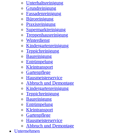
Unterhaltsreinigung
Grundreinigung
Fassadenreinigung
Büroreinigung
Praxisreinigung
Supermarktreinigung
Treppenhausreinigung
Winterdienst
Kindergartenreinigung
Teppichreinigung
Baureinigung
Entrümpelung
Kleintransport
Gartenpflege
Hausmeisterservice
Abbruch und Demontage
Kindergartenreinigung
Teppichreinigung
Baureinigung
Entrümpelung
Kleintransport
Gartenpflege
Hausmeisterservice
Abbruch und Demontage
Unternehmen