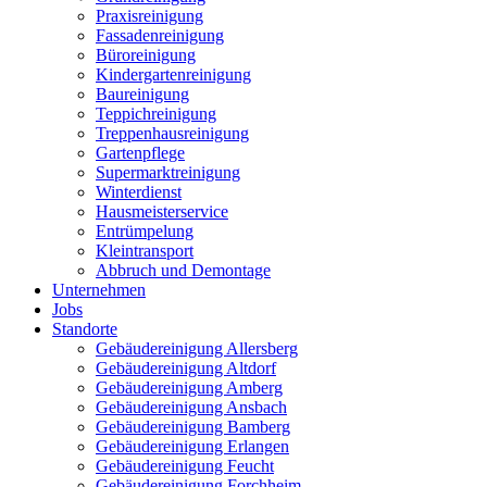
Praxisreinigung
Fassadenreinigung
Büroreinigung
Kindergartenreinigung
Baureinigung
Teppichreinigung
Treppenhausreinigung
Gartenpflege
Supermarktreinigung
Winterdienst
Hausmeisterservice
Entrümpelung
Kleintransport
Abbruch und Demontage
Unternehmen
Jobs
Standorte
Gebäudereinigung Allersberg
Gebäudereinigung Altdorf
Gebäudereinigung Amberg
Gebäudereinigung Ansbach
Gebäudereinigung Bamberg
Gebäudereinigung Erlangen
Gebäudereinigung Feucht
Gebäudereinigung Forchheim