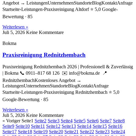
Angebot → LeistungenUnternehmenStandorteBlogKontaktAnfrage
Startseite›Leistungen›Praxisreinigung Altdorf ⭐ 5,0 Google-
Bewertung · 85
Weiterlesen »
Juli 5, 2026
Keine Kommentare
Bokma
Praxisreinigung Rednitzhembach
Praxisreinigung Rednitzhembach 2026 | Professionell & Zuverlässig
| Bokma 📞 0911–817 68 126 ✉️ info@bokma.de 📍
RednitzhembachKostenloses Angebot →
LeistungenUnternehmenStandorteBlogKontaktAnfrage
Startseite›Leistungen›Praxisreinigung Rednitzhembach ⭐ 5,0
Google-Bewertung · 85
Weiterlesen »
Juli 5, 2026
Keine Kommentare
« Voriger
Seite
1
Seite
2
Seite
3
Seite
4
Seite
5
Seite
6
Seite
7
Seite
8
Seite
9
Seite
10
Seite
11
Seite
12
Seite
13
Seite
14
Seite
15
Seite
16
Seite
17
Seite
18
Seite
19
Seite
20
Seite
21
Seite
22
Seite
23
Seite
24