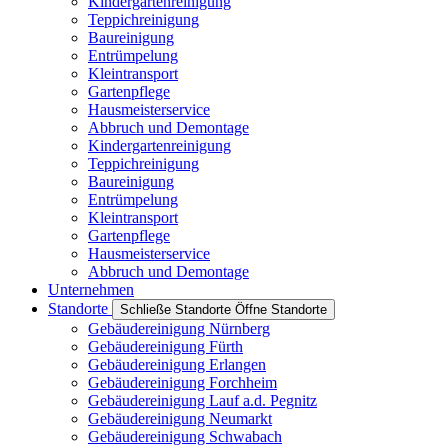
Kindergartenreinigung
Teppichreinigung
Baureinigung
Entrümpelung
Kleintransport
Gartenpflege
Hausmeisterservice
Abbruch und Demontage
Kindergartenreinigung
Teppichreinigung
Baureinigung
Entrümpelung
Kleintransport
Gartenpflege
Hausmeisterservice
Abbruch und Demontage
Unternehmen
Standorte
Schließe Standorte
Öffne Standorte
Gebäudereinigung Nürnberg
Gebäudereinigung Fürth
Gebäudereinigung Erlangen
Gebäudereinigung Forchheim
Gebäudereinigung Lauf a.d. Pegnitz
Gebäudereinigung Neumarkt
Gebäudereinigung Schwabach