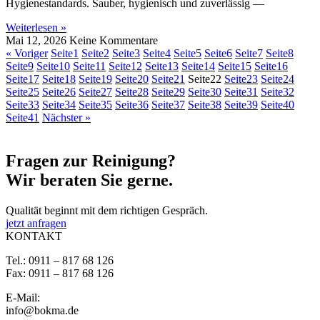
Hygienestandards. Sauber, hygienisch und zuverlässig —
Weiterlesen »
Mai 12, 2026
Keine Kommentare
« Voriger
Seite
1
Seite
2
Seite
3
Seite
4
Seite
5
Seite
6
Seite
7
Seite
8
Seite
9
Seite
10
Seite
11
Seite
12
Seite
13
Seite
14
Seite
15
Seite
16
Seite
17
Seite
18
Seite
19
Seite
20
Seite
21
Seite
22
Seite
23
Seite
24
Seite
25
Seite
26
Seite
27
Seite
28
Seite
29
Seite
30
Seite
31
Seite
32
Seite
33
Seite
34
Seite
35
Seite
36
Seite
37
Seite
38
Seite
39
Seite
40
Seite
41
Nächster »
Fragen zur
Reinigung?
Wir beraten Sie gerne.
Qualität beginnt mit dem richtigen Gespräch.
jetzt anfragen
KONTAKT
Tel.: 0911 – 817 68 126
Fax: 0911 – 817 68 126
E-Mail:
info@bokma.de