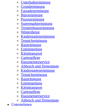
Unterhaltsreinigung
Grundreinigung
Fassadenreinigung
Büroreinigung
Praxisreinigung
Supermarktreinigung
Treppenhausreinigung
Winterdienst
Kindergartenreinigung
Teppichreinigung
Baureinigung
Entrümpelung
Kleintransport
Gartenpflege
Hausmeisterservice
Abbruch und Demontage
Kindergartenreinigung
Teppichreinigung
Baureinigung
Entrümpelung
Kleintransport
Gartenpflege
Hausmeisterservice
Abbruch und Demontage
Unternehmen