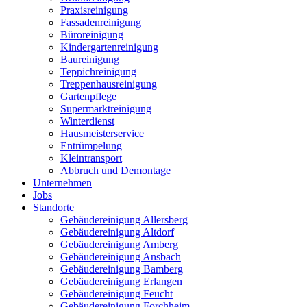
Praxisreinigung
Fassadenreinigung
Büroreinigung
Kindergartenreinigung
Baureinigung
Teppichreinigung
Treppenhausreinigung
Gartenpflege
Supermarktreinigung
Winterdienst
Hausmeisterservice
Entrümpelung
Kleintransport
Abbruch und Demontage
Unternehmen
Jobs
Standorte
Gebäudereinigung Allersberg
Gebäudereinigung Altdorf
Gebäudereinigung Amberg
Gebäudereinigung Ansbach
Gebäudereinigung Bamberg
Gebäudereinigung Erlangen
Gebäudereinigung Feucht
Gebäudereinigung Forchheim