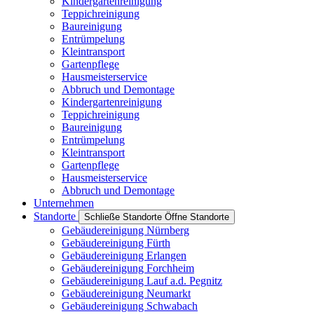
Kindergartenreinigung
Teppichreinigung
Baureinigung
Entrümpelung
Kleintransport
Gartenpflege
Hausmeisterservice
Abbruch und Demontage
Kindergartenreinigung
Teppichreinigung
Baureinigung
Entrümpelung
Kleintransport
Gartenpflege
Hausmeisterservice
Abbruch und Demontage
Unternehmen
Standorte
Schließe Standorte
Öffne Standorte
Gebäudereinigung Nürnberg
Gebäudereinigung Fürth
Gebäudereinigung Erlangen
Gebäudereinigung Forchheim
Gebäudereinigung Lauf a.d. Pegnitz
Gebäudereinigung Neumarkt
Gebäudereinigung Schwabach