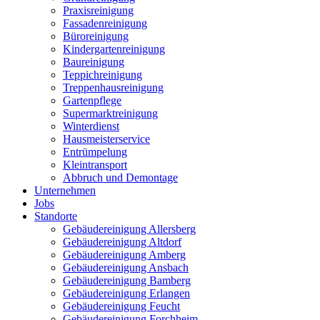
Praxisreinigung
Fassadenreinigung
Büroreinigung
Kindergartenreinigung
Baureinigung
Teppichreinigung
Treppenhausreinigung
Gartenpflege
Supermarktreinigung
Winterdienst
Hausmeisterservice
Entrümpelung
Kleintransport
Abbruch und Demontage
Unternehmen
Jobs
Standorte
Gebäudereinigung Allersberg
Gebäudereinigung Altdorf
Gebäudereinigung Amberg
Gebäudereinigung Ansbach
Gebäudereinigung Bamberg
Gebäudereinigung Erlangen
Gebäudereinigung Feucht
Gebäudereinigung Forchheim