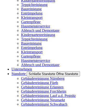
Kindergartenreinigung
Teppichreinigung
Baureinigung
Entrümpelung
Kleintransport
Gartenpflege
Hausmeisterservice
Abbruch und Demontage
Kindergartenreinigung
Teppichreinigung
Baureinigung
Entrümpelung
Kleintransport
Gartenpflege
Hausmeisterservice
Abbruch und Demontage
Unternehmen
Standorte
Schließe Standorte
Öffne Standorte
Gebäudereinigung Nürnberg
Gebäudereinigung Fürth
Gebäudereinigung Erlangen
Gebäudereinigung Forchheim
Gebäudereinigung Lauf a.d. Pegnitz
Gebäudereinigung Neumarkt
Gebäudereinigung Schwabach