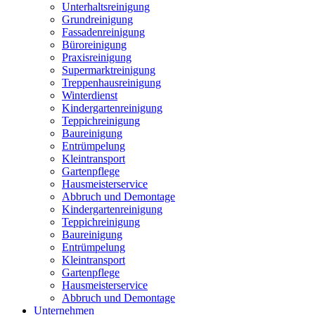
Unterhaltsreinigung
Grundreinigung
Fassadenreinigung
Büroreinigung
Praxisreinigung
Supermarktreinigung
Treppenhausreinigung
Winterdienst
Kindergartenreinigung
Teppichreinigung
Baureinigung
Entrümpelung
Kleintransport
Gartenpflege
Hausmeisterservice
Abbruch und Demontage
Kindergartenreinigung
Teppichreinigung
Baureinigung
Entrümpelung
Kleintransport
Gartenpflege
Hausmeisterservice
Abbruch und Demontage
Unternehmen